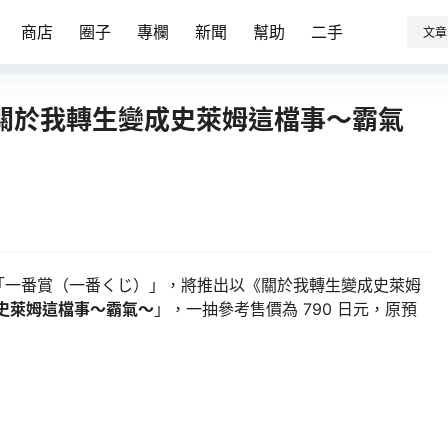
商店
圈子
專欄
新聞
幫助
二手
文章
關於我轉生變成史萊姆這檔事～霸氣
的超人氣「一番賞（一番くじ）」，將推出以《關於我轉生變成史萊姆
史萊姆這檔事～霸氣～
」，一抽參考售價為 790 日元，原預