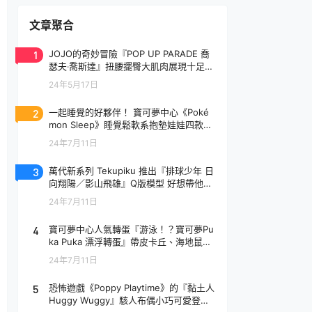
文章聚合
1
JOJO的奇妙冒險『POP UP PARADE 喬
瑟夫‧喬斯達』扭腰擺臀大肌肉展現十足騷
氣！
24年5月17日
2
一起睡覺的好夥伴！ 寶可夢中心《Poké
mon Sleep》睡覺鬆軟系抱墊娃娃四款登
場
24年7月11日
3
萬代新系列 Tekupiku 推出『排球少年 日
向翔陽／影山飛雄』Q版模型 好想帶他出
去玩～
24年7月11日
4
寶可夢中心人氣轉蛋『游泳！？寶可夢Pu
ka Puka 漂浮轉蛋』帶皮卡丘、海地鼠去
玩水啦～
24年7月11日
5
恐怖遊戲《Poppy Playtime》的『黏土人
Huggy Wuggy』駭人布偶小巧可愛登