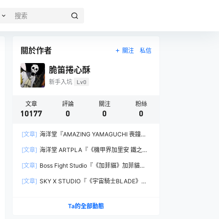
關於作者
關注
私信
脆笛捲心酥
新手入坑
Lv0
文章
評論
關注
粉絲
10177
0
0
0
[文章]
海洋堂『AMAZING YAMAGUCHI 喪鐘
（Deathstroke）Ver.1.5 』可動人偶，新增弒神者
[文章]
海洋堂 ARTPLA『《機甲界加里安 鐵之紋
之刃與大魄力火焰特效！
章》邪神兵』組裝模型，公司草創期的傳奇作品新
[文章]
Boss Fight Studio『《加菲貓》加菲貓
規再現！
（Garfield）』1:1 比例角色模型，從圖片就能感
[文章]
SKY X STUDIO『《宇宙騎士BLADE》
受到的龐大份量！
Tekkaman Evil』合金可動模型，戰損盔甲配件再
現與 Blade 戰鬥的場面！
Ta的全部動態