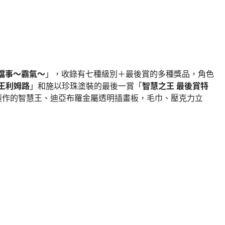
檔事～霸氣～
」，收錄有七種級別＋最後賞的多種獎品，角色
王利姆路
」和施以珍珠塗裝的最後一賞「
智慧之王 最後賞特
製作的智慧王、迪亞布羅金屬透明插畫板，毛巾、壓克力立