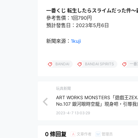
一番くじ 転生したらスライムだった件～
參考售價：1回790円
預計發售日：2023年5月6日
新聞來源：
1kuji
BANDAI
BANDAI SPIRITS
一番
玩具新聞
ART WORKS MONSTERS「遊戲王ZEX
No.107 銀河眼時空龍」現身吧，引導
利！
2023-4-7 13:03:29
0 條回复
文章作者
管理员
A
M