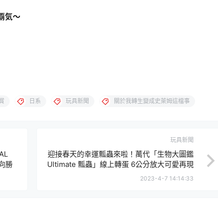
覇気～
賞
日系
玩具新聞
關於我轉生變成史萊姆這檔事
玩具新聞
AL
迎接春天的幸運瓢蟲來啦！萬代「生物大圖鑑
我向勝
Ultimate 瓢蟲」線上轉蛋 6公分放大可愛再現
2023-4-7 14:14:33