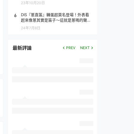
場！
23年10月20日
6
DIS『蔥直笛』轉蛋超莫名登場！外表看
起來像蔥其實是笛子～這就是蔥鳴的聲音
♪
24年7月8日
最新評論
PREV
NEXT