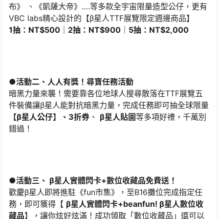
布》 、《凱薩大帝》….等多款全宇宙限量造型公仔，更有
VBC labs精心設計的【β星人TTF展覽限定週邊商品】
1抽：NT$500｜2抽：NT$900｜5抽：NT$2,000
●活動二、人人有獎！尋寶任務活動
暗黑力量來襲！需要靠各位地球人搜尋散落在TTF展覽五
件裝備讓β星人能對抗暗黑力量，完成任務即可抽全球限量
【β星人公仔】、3折券
、
β星人貼圖
等多項好禮，千萬別
錯過！
●活動三、 β星人實體閃卡+數位收藏品免費送！
歡慶β星人即將進駐《fun市集》，至B16攤位完成指定任
務，即可獲得【
β星人實體閃卡+beanfun! β星人數位收
藏品
】，讓你炫好炫滿！成功領取「數位收藏品」還可以