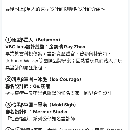
最後附上β星人的原型設計師與聯名設計師介紹～
①原型β星人（Betamon）
VBC labs設計總監：金凱瑞 Ray Zhao
畢業於雲科視傳系，設計資歷豐富，曾參與捷安特、
Johnnie Walker等國際品牌專案；因熱愛玩具而踏入了玩
具設計的瘋狂旅程。
②暗黑β軍團－冰膽（Ice Courage）
聯名設計師：Gs.灰階
擅長療癒中又帶黑色幽默的知名畫家，跨界合作設計
③暗黑β軍團－霉嘆（Mold Sigh）
聯名設計師：Mermur Studio
「社畜怪獸」系列公仔知名設計師