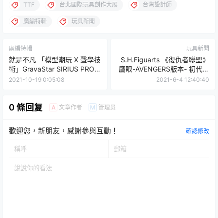
TTF
台北國際玩具創作大展
台灣設計師
廣編特輯
玩具新聞
廣編特輯
玩具新聞
就是不凡 「模型潮玩 X 聲學技
S.H.Figuarts 《復仇者聯盟》
術」GravaStar SIRIUS PRO
鷹眼-AVENGERS版本- 初代復
無線耳機
仇者全員到齊！
2021-10-19 0:05:08
2021-6-4 12:40:40
0 條回复
文章作者
管理员
A
M
歡迎您，新朋友，感謝參與互動！
確認修改