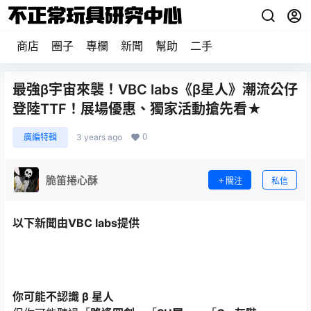
商店
圈子
專欄
新聞
幫助
二手
最強β宇宙來襲！VBC labs《β星人》潮流公仔
登陸TTF！展場優惠、獨家活動搶先看★
0
廣編特輯
3 years ago
脆笛捲心酥
關注
私信
以下新聞由VBC labs提供
你可能不認識 β 星人