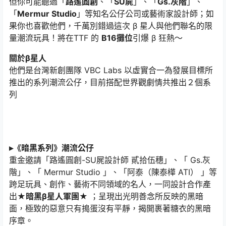
但你可能聽過「
路遙圓創
、「
SU屍
」、「
Gs.灰階
」、
「
Mermur Studio
」等知名公仔公司或藝術家設計師；如
果你也喜歡他們，千萬別錯過這次 β 星人與他們聯名的限
量潮流玩具！將在TTF 的
B16攤位
引爆 β 狂熱～
關於β星人
他們是台灣新創團隊 VBC Labs 以虛實合一為發展目標所
推出的系列潮流公仔，目前搭配世界觀劇情共推出２個系
列
▸《暗黑系列》潮流公仔
重金邀請「路遙圓創-SU屍設計師 貳拾伍穗」、「 Gs.灰
階」、「 Mermur Studio 」、「阿泰（陳泰樺 ATI） 」等
跨足玩具、創作、藝術不同領域的名人，一同設計合作產
出
★暗黑β星人軍團★
；呈現出光明善念所反映的黑暗
面，極致的惡意只有搗蛋沒有平靜，揭開裹著糖衣的黑暗
序章。