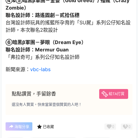
④&⑤暗黑β軍團－金婪（Gold Greed）/ 殭瘋（Crazy
Zombie）
聯名設計師：路遙圓創－貳拾伍穗
台灣設計師玩具的搖籃所孕育的「SU屍」系列公仔知名設
計師，本次聯名2款設計
⑥暗黑β軍團－夢眼（Dream Eye）
聯名設計師：Mermur Guan
「弗拉奇可」系列公仔知名設計師
新聞來源：
vbc-labs
點點讚賞，手留餘香
給TA打賞
還沒有人贊賞，快來當第壹個贊賞的人吧！
0
0
海報分享
已收藏