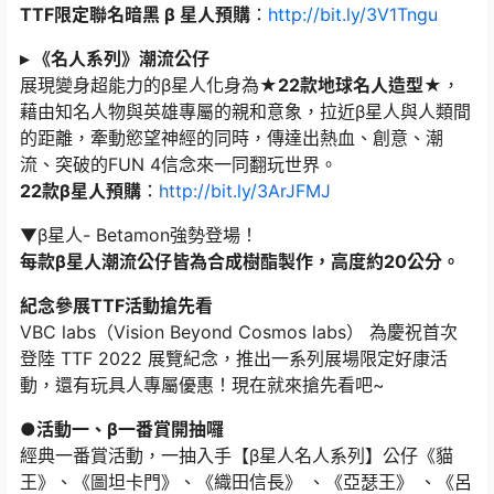
TTF限定聯名暗黑 β 星人預購
：
http://bit.ly/3V1Tngu
▸ 《名人系列》潮流公仔
展現變身超能力的β星人化身為
★22款地球名人造型★
，
藉由知名人物與英雄專屬的親和意象，拉近β星人與人類間
的距離，牽動慾望神經的同時，傳達出熱血、創意、潮
流、突破的FUN 4信念來一同翻玩世界。
22款β星人預購
：
http://bit.ly/3ArJFMJ
▼β星人- Betamon強勢登場！
每款β星人潮流公仔皆為合成樹酯製作，高度約20公分。
紀念參展TTF活動搶先看
VBC labs（Vision Beyond Cosmos labs） 為慶祝首次
登陸 TTF 2022 展覽紀念，推出一系列展場限定好康活
動，還有玩具人專屬優惠！現在就來搶先看吧~
●活動一、β一番賞開抽囉
經典一番賞活動，一抽入手【β星人名人系列】公仔《貓
王》、《圖坦卡門》、《織田信長》 、《亞瑟王》 、《呂