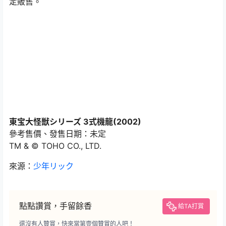
定販售。
東宝大怪獣シリーズ 3式機龍(2002)
參考售價、發售日期：未定
TM & © TOHO CO., LTD.
來源：
少年リック
點點讚賞，手留餘香
給TA打賞
還沒有人贊賞，快來當第壹個贊賞的人吧！