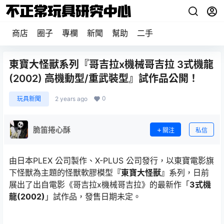
商店
圈子
專欄
新聞
幫助
二手
東寶大怪獸系列『哥吉拉x機械哥吉拉 3式機龍
(2002) 高機動型/重武裝型』試作品公開！
0
玩具新聞
2 years ago
脆笛捲心酥
關注
私信
由日本PLEX 公司製作、X-PLUS 公司發行，以東寶電影旗
下怪獸為主題的怪獸軟膠模型
『東寶大怪獸』
系列，日前
展出了出自電影《哥吉拉x機械哥吉拉》的最新作「
3式機
龍(2002)
」試作品，發售日期未定。