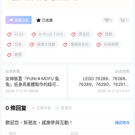
0
0
海報分享
已收藏
PLEX
X-PLUS TOYS
哥吉拉
怪獸
日系
東寶大怪獸
機械哥吉拉
玩具新聞
軟膠
玩具新聞
玩具新聞
女神裝置『PUNI☆MOFU 兔
LEGO 76286、76288、
兔』低身高素體製作的超可愛
76289、76290、76291、
兔娘登場！
76297 漫威超級英雄系列六款
2024-5-2 10:38:06
2024-5-2 12:13:47
盒組公開！
0 條回复
文章作者
管理员
A
M
歡迎您，新朋友，感謝參與互動！
確認修改