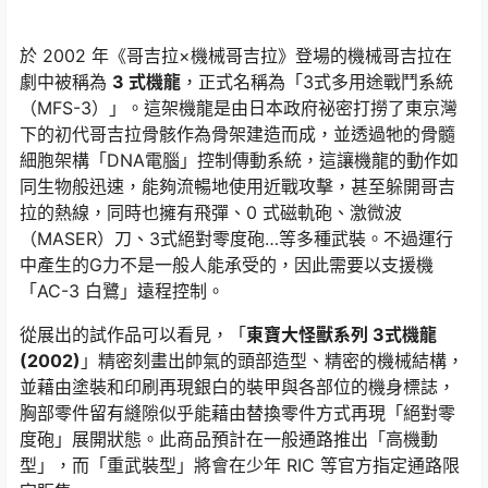
於 2002 年《哥吉拉×機械哥吉拉》登場的機械哥吉拉在
劇中被稱為
3 式機龍
，正式名稱為「3式多用途戰鬥系統
（MFS-3）」。這架機龍是由日本政府祕密打撈了東京灣
下的初代哥吉拉骨骸作為骨架建造而成，並透過牠的骨髓
細胞架構「DNA電腦」控制傳動系統，這讓機龍的動作如
同生物般迅速，能夠流暢地使用近戰攻擊，甚至躲開哥吉
拉的熱線，同時也擁有飛彈、0 式磁軌砲、激微波
（MASER）刀、3式絕對零度砲…等多種武裝。不過運行
中產生的G力不是一般人能承受的，因此需要以支援機
「AC-3 白鷺」遠程控制。
從展出的試作品可以看見，「
東寶大怪獸系列 3式機龍
(2002)
」精密刻畫出帥氣的頭部造型、精密的機械結構，
並藉由塗裝和印刷再現銀白的裝甲與各部位的機身標誌，
胸部零件留有縫隙似乎能藉由替換零件方式再現「絕對零
度砲」展開狀態。此商品預計在一般通路推出「高機動
型」，而「重武裝型」將會在少年 RIC 等官方指定通路限