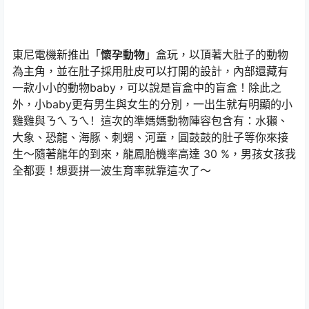
東尼電機新推出「
懷孕動物
」盒玩，以頂著大肚子的動物
為主角，並在肚子採用肚皮可以打開的設計，內部還藏有
一款小小的動物baby，可以說是盲盒中的盲盒！除此之
外，小baby更有男生與女生的分別，一出生就有明顯的小
雞雞與ㄋㄟㄋㄟ！這次的準媽媽動物陣容包含有：水獺、
大象、恐龍、海豚、刺蝟、河童，圓鼓鼓的肚子等你來接
生～隨著龍年的到來，龍鳳胎機率高達 30 %，男孩女孩我
全都要！想要拼一波生育率就靠這次了～