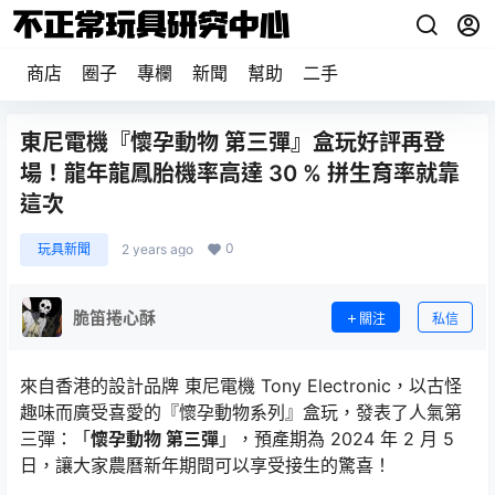
商店
圈子
專欄
新聞
幫助
二手
東尼電機『懷孕動物 第三彈』盒玩好評再登
場！龍年龍鳳胎機率高達 30 % 拼生育率就靠
這次
0
玩具新聞
2 years ago
脆笛捲心酥
關注
私信
來自香港的設計品牌 東尼電機 Tony Electronic，以古怪
趣味而廣受喜愛的『懷孕動物系列』盒玩，發表了人氣第
三彈：「
懷孕動物 第三彈
」，預產期為 2024 年 2 月 5
日，讓大家農曆新年期間可以享受接生的驚喜！