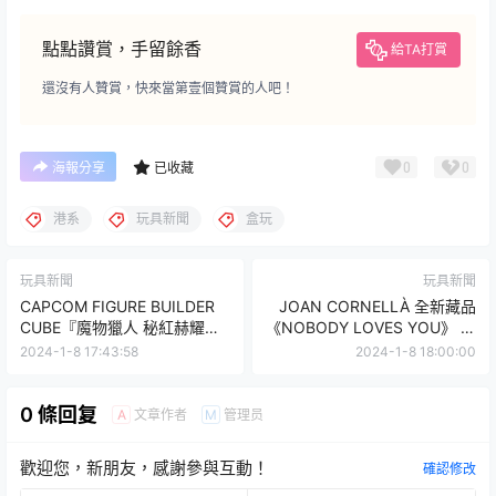
點點讚賞，手留餘香
給TA打賞
還沒有人贊賞，快來當第壹個贊賞的人吧！
0
0
海報分享
已收藏
港系
玩具新聞
盒玩
玩具新聞
玩具新聞
CAPCOM FIGURE BUILDER
JOAN CORNELLÀ 全新藏品
CUBE『魔物獵人 秘紅赫耀的
《NOBODY LOVES YOU》 來
天彗龍』再現龍氣溢出的暴走
GET個同款生日蛋糕吧 !
2024-1-8 17:43:58
2024-1-8 18:00:00
姿態！
0 條回复
文章作者
管理员
A
M
歡迎您，新朋友，感謝參與互動！
確認修改