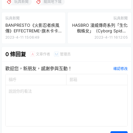
玩具新聞
龍與地下城
玩具新聞
玩具新聞
BANPRESTO《火影忍者疾風
HASBRO 漫威傳奇系列「生化
傳》EFFECTREME-旗木卡卡
蜘蛛女」（Cyborg Spider-
西-雷遁・雷獸追牙參戰！
Woman）可動人偶 極具侵略
2023-4-11 15:06:49
2023-4-11 16:12:05
感的不對稱造型！
0 條回复
文章作者
管理员
A
M
歡迎您，新朋友，感謝參與互動！
確認修改