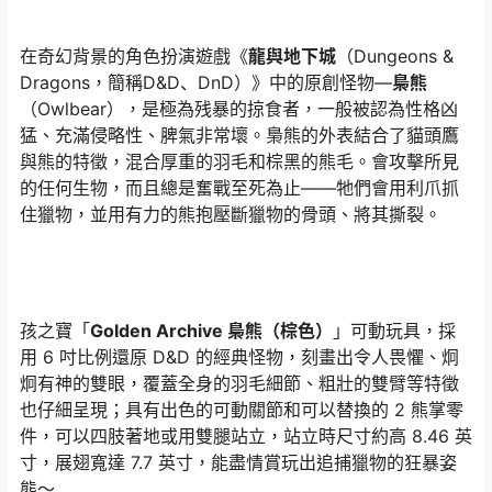
在奇幻背景的角色扮演遊戲《
龍與地下城
（Dungeons &
Dragons，簡稱D&D、DnD）》中的原創怪物—
梟熊
（Owlbear），是極為残暴的掠食者，一般被認為性格凶
猛、充滿侵略性、脾氣非常壞。梟熊的外表結合了貓頭鷹
與熊的特徵，混合厚重的羽毛和棕黑的熊毛。會攻擊所見
的任何生物，而且總是奮戰至死為止——牠們會用利爪抓
住獵物，並用有力的熊抱壓斷獵物的骨頭、將其撕裂。
孩之寶「
Golden Archive 梟熊（棕色）
」可動玩具，採
用 6 吋比例還原 D&D 的經典怪物，刻畫出令人畏懼、炯
炯有神的雙眼，覆蓋全身的羽毛細節、粗壯的雙臂等特徵
也仔細呈現；具有出色的可動關節和可以替換的 2 熊掌零
件，可以四肢著地或用雙腿站立，站立時尺寸約高 8.46 英
寸，展翅寬達 7.7 英寸，能盡情賞玩出追捕獵物的狂暴姿
態～