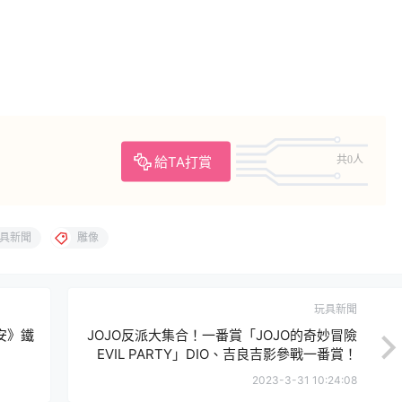
給TA打賞
共0人
具新聞
雕像
玩具新聞
安》鐵
JOJO反派大集合！一番賞「JOJO的奇妙冒險
EVIL PARTY」DIO、吉良吉影參戰一番賞！
2023-3-31 10:24:08