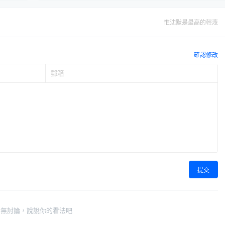
惟沈默是最高的輕蔑
確認修改
提交
暫無討論，說說你的看法吧