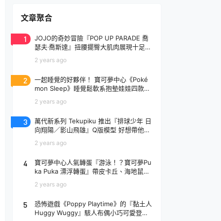
文章聚合
1
JOJO的奇妙冒險『POP UP PARADE 喬
瑟夫‧喬斯達』扭腰擺臀大肌肉展現十足騷
氣！
2 years ago
2
一起睡覺的好夥伴！ 寶可夢中心《Poké
mon Sleep》睡覺鬆軟系抱墊娃娃四款登
場
2 years ago
3
萬代新系列 Tekupiku 推出『排球少年 日
向翔陽／影山飛雄』Q版模型 好想帶他出
去玩～
2 years ago
4
寶可夢中心人氣轉蛋『游泳！？寶可夢Pu
ka Puka 漂浮轉蛋』帶皮卡丘、海地鼠去
玩水啦～
2 years ago
5
恐怖遊戲《Poppy Playtime》的『黏土人
Huggy Wuggy』駭人布偶小巧可愛登