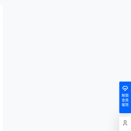
解鎖
會員
權限