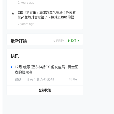
場！
2 years ago
6
DIS『蔥直笛』轉蛋超莫名登場！外表看
起來像蔥其實是笛子～這就是蔥鳴的聲音
♪
2 years ago
最新評論
PREV
NEXT
快讯
12月 魂限 聖衣神話EX 處女座瞬 -黃金聖
衣的繼承者
數碼
作者：
莫奇·D·路飛
10:04
全部快訊