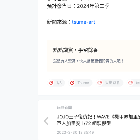
預計發售日：2024年第二季
新聞來源：
tsume-art
點點讚賞，手留餘香
還沒有人贊賞，快來當第壹個贊賞的人吧！
1/8
Tsume
火影忍者
玩
玩具新聞
JOJO王子復仇記！WAVE《機甲界加里
巨人加里安 1/72 組裝模型
2023-3-30 18:35:49