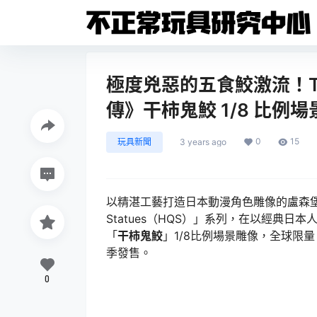
極度兇惡的五食鮫激流！Tsu
傳》干柿鬼鮫 1/8 比例
0
15
玩具新聞
3 years ago
以精湛工藝打造日本動漫角色雕像的盧森堡品牌 Ts
Statues（HQS）」系列，在以經典
「
干柿鬼鮫
」1/8比例場景雕像，全球限量 1
季發售。
0