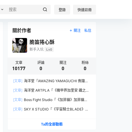
登錄
快速註冊
關於作者
關注
私信
脆笛捲心酥
新手入坑
Lv0
文章
評論
關注
粉絲
10177
0
0
0
[文章]
海洋堂『AMAZING YAMAGUCHI 喪鐘
（Deathstroke）Ver.1.5 』可動人偶，新增弒神者
[文章]
海洋堂 ARTPLA『《機甲界加里安 鐵之紋
之刃與大魄力火焰特效！
章》邪神兵』組裝模型，公司草創期的傳奇作品新
[文章]
Boss Fight Studio『《加菲貓》加菲貓
規再現！
（Garfield）』1:1 比例角色模型，從圖片就能感
[文章]
SKY X STUDIO『《宇宙騎士BLADE》
受到的龐大份量！
Tekkaman Evil』合金可動模型，戰損盔甲配件再
現與 Blade 戰鬥的場面！
Ta的全部動態