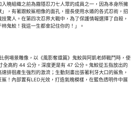
加入曉組織之前為霧隱忍刀七人眾的成員之一，因為本身所擁
獸」，有著跟鮫鯊相像的面孔，擅長使用水遁的各式忍術，招
戰技驚人。在第四次忍界大戰中，為了保護情報選擇了自殺，
干柿鬼鮫！我這一生都會記住你的！」。
/8比例場景雕像，以《風影奪還篇》鬼鮫與阿凱老師戰鬥時，使
全高約 44 公分，深度更是有 47 公分。鬼鮫從五指放出的
高速排徊產生強烈的激流；生動刻畫出張著利牙大口的鯊魚，
鯊！內部置有LED光效，打造氣魄模樣，在籃色透明件中展