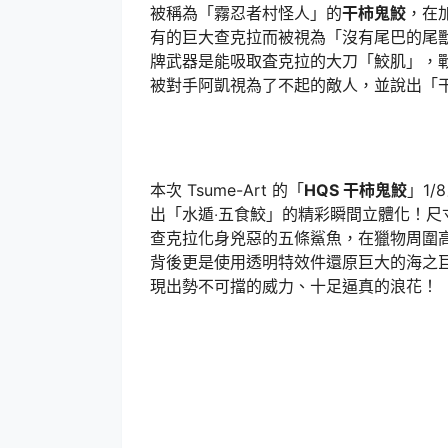
被稱為「霧忍者村怪人」的
干柿鬼鮫
，在
有的巨大查克拉而被視為「沒有尾巴的尾
牌武器是能吸取査克拉的大刀「鮫肌」，
被對手阿凱視為了不起的敵人，並說出「
本次 Tsume-Art 的「
HQS 干柿鬼鮫
」1
出「水遁‧五食鮫」的精彩瞬間立體化！尺寸
查克拉化身兇惡的五條鯊魚，在獵物周圍
背後更是使用透明特效件還原巨大的海之巨
現出勢不可擋的威力、十足逼真的浪花！