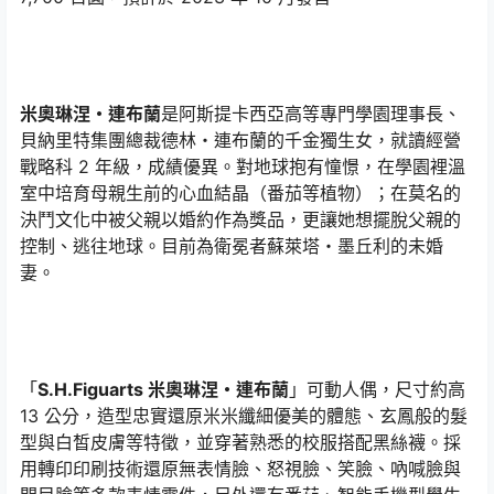
米奧琳涅・連布蘭
是阿斯提卡西亞高等專門學園理事長、
貝納里特集團總裁德林・連布蘭的千金獨生女，就讀經營
戰略科 2 年級，成績優異。對地球抱有憧憬，在學園裡溫
室中培育母親生前的心血結晶（番茄等植物）；在莫名的
決鬥文化中被父親以婚約作為獎品，更讓她想擺脫父親的
控制、逃往地球。目前為衛冕者蘇萊塔・墨丘利的未婚
妻。
「
S.H.Figuarts 米奧琳涅・連布蘭
」可動人偶，尺寸約高
13 公分，造型忠實還原米米纖細優美的體態、玄鳳般的髮
型與白皙皮膚等特徵，並穿著熟悉的校服搭配黑絲襪。採
用轉印印刷技術還原無表情臉、怒視臉、笑臉、吶喊臉與