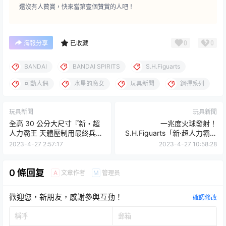
還沒有人贊賞，快來當第壹個贊賞的人吧！
0
0
海報分享
已收藏
BANDAI
BANDAI SPIRITS
S.H.Figuarts
可動人偶
水星的魔女
玩具新聞
鋼彈系列
玩具新聞
玩具新聞
全高 30 公分大尺寸『新・超
一兆度火球發射！
人力霸王 天體壓制用最終兵器
S.H.Figuarts「新·超人力霸王
傑頓』於 MOVIE MONSTER
傑頓」34公分巨大再現天體制
2023-4-27 2:57:17
2023-4-27 10:58:28
軟膠系列登場！
壓最終兵器
0 條回复
文章作者
管理员
A
M
歡迎您，新朋友，感謝參與互動！
確認修改