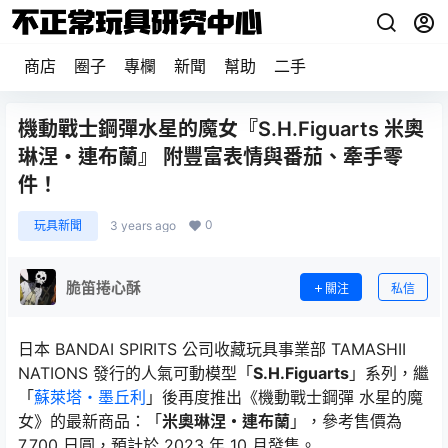
商店
圈子
專欄
新聞
幫助
二手
機動戰士鋼彈水星的魔女『S.H.Figuarts 米奧
琳涅・連布蘭』 附豐富表情與番茄、牽手零
件！
0
玩具新聞
3 years ago
脆笛捲心酥
關注
私信
日本 BANDAI SPIRITS 公司收藏玩具事業部 TAMASHII
NATIONS 發行的人氣可動模型「
S.H.Figuarts
」系列，繼
「
蘇萊塔・墨丘利
」後再度推出《機動戰士鋼彈 水星的魔
女》的最新商品：「
米奧琳涅・連布蘭
」，參考售價為
7,700 日圓，預計於 2023 年 10 月發售。