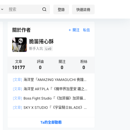
登錄
快速註冊
關於作者
關注
私信
脆笛捲心酥
新手入坑
Lv0
文章
評論
關注
粉絲
10177
0
0
0
[文章]
海洋堂『AMAZING YAMAGUCHI 喪鐘
（Deathstroke）Ver.1.5 』可動人偶，新增弒神者
[文章]
海洋堂 ARTPLA『《機甲界加里安 鐵之紋
之刃與大魄力火焰特效！
章》邪神兵』組裝模型，公司草創期的傳奇作品新
[文章]
Boss Fight Studio『《加菲貓》加菲貓
規再現！
（Garfield）』1:1 比例角色模型，從圖片就能感
[文章]
SKY X STUDIO『《宇宙騎士BLADE》
受到的龐大份量！
Tekkaman Evil』合金可動模型，戰損盔甲配件再
現與 Blade 戰鬥的場面！
Ta的全部動態