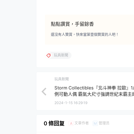
點點讚賞，手留餘香
還沒有人贊賞，快來當第壹個贊賞的人吧！
玩具新聞
玩具新聞
Storm Collectibles『北斗神拳 拉歐』1
例可動人偶 霸氣大尺寸強調世紀末霸主
感！
2024-1-15 16:29:19
0 條回复
文章作者
管理员
A
M