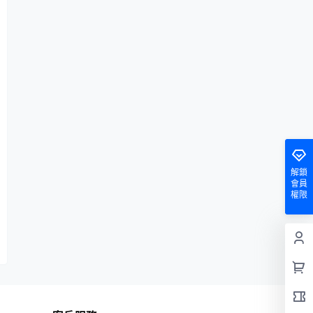
解鎖
會員
權限