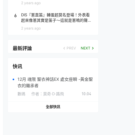
場！
2 years ago
6
DIS『蔥直笛』轉蛋超莫名登場！外表看
起來像蔥其實是笛子～這就是蔥鳴的聲音
♪
2 years ago
最新評論
PREV
NEXT
快讯
12月 魂限 聖衣神話EX 處女座瞬 -黃金聖
衣的繼承者
數碼
作者：
莫奇·D·路飛
10:04
全部快訊