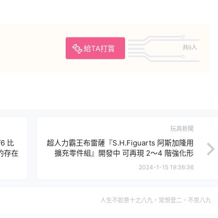
給TA打賞
共0人
玩具新聞
/6 比
超人力霸王布雷薩『S.H.Figuarts 阿斯加隆用
的存在
擴充零件組』開發中 可再現 2～4 階強化形
態！
2024-1-15 19:36:36
人生不如意十之八九，常想壹二，不思八九