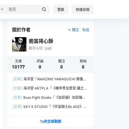
登錄
快速註冊
關於作者
關注
私信
脆笛捲心酥
新手入坑
Lv0
文章
評論
關注
粉絲
10177
0
0
0
[文章]
海洋堂『AMAZING YAMAGUCHI 喪鐘
（Deathstroke）Ver.1.5 』可動人偶，新增弒神者
[文章]
海洋堂 ARTPLA『《機甲界加里安 鐵之紋
之刃與大魄力火焰特效！
章》邪神兵』組裝模型，公司草創期的傳奇作品新
[文章]
Boss Fight Studio『《加菲貓》加菲貓
規再現！
（Garfield）』1:1 比例角色模型，從圖片就能感
[文章]
SKY X STUDIO『《宇宙騎士BLADE》
受到的龐大份量！
Tekkaman Evil』合金可動模型，戰損盔甲配件再
現與 Blade 戰鬥的場面！
Ta的全部動態