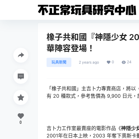
橡子共和國『神隱少女 2
華陣容登場！
0
24
玩具新聞
2 years ago
「橡子共和國」主吉卜力專賣商店，將以
有 20 種款式，參考售價為 9,900 日元，於
0
吉卜力工作室最賣座的電影作品《
神隱少
2001年在日本上映，2003 年奪下奧