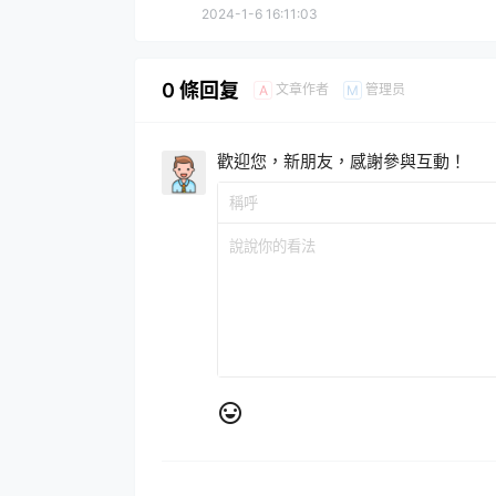
裝！
2024-1-6 16:11:03
0 條回复
文章作者
管理员
A
M
歡迎您，新朋友，感謝參與互動！