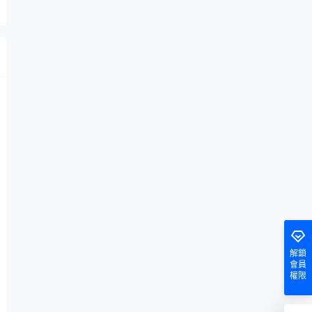
解鎖
會員
權限