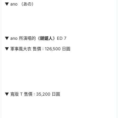
▼ ano （あの）
▼ ano 所演唱的《
鏈鋸人
》ED 7
▼ 軍事風大衣 售價 : 126,500 日圓
▼ 寬版 T 售價 : 35,200 日圓