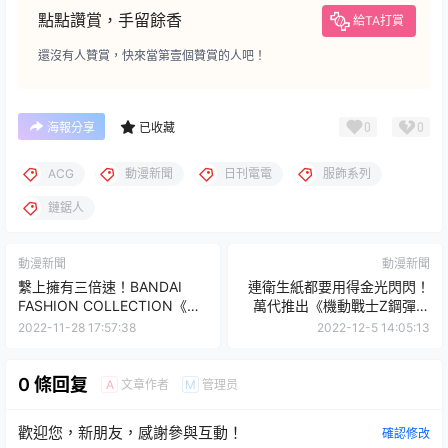
點點讚賞，手留餘香
給TA打賞
還沒有人贊賞，快來當第壹個贊賞的人吧！
0
0
海報分享
已收藏
ACG
動漫新聞
日刊電電
服飾系列
鏈鋸人
動漫新聞
動漫新聞
繫上擁有三倍速！BANDAI
連衛生紙都要用得金光閃閃！
FASHION COLLECTION《機
萬代推出《機動戰士Z鋼彈》
動戰士鋼彈》夏亞專屬領帶
百式專用衛生紙套
2022-11-28 17:57:38
2022-12-5 14:05:13
0 條回复
文章作者
管理员
A
M
歡迎您，新朋友，感謝參與互動！
確認修改