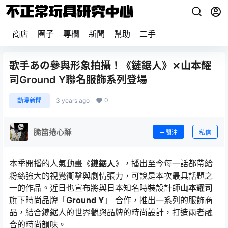
商店
圈子
專欄
新聞
幫助
二手
歌手あの參與形象拍攝！《鏈鋸人》⨯山本耀
司Ground Y聯名服飾系列登場
0
動漫新聞
3 years ago
脆笛捲心酥
關注
私信
本季開播的人氣動畫《
鏈鋸人
》，播出至今每一話都帶給
粉絲強大的視覺衝擊與劇情張力，可說是本次最具話題之
一的作品。近日也宣布將與日本知名時裝設計師
山本耀司
旗下時尚品牌「
Ground Y
」 合作，推出一系列的服飾商
品，結合鏈鋸人的世界觀與品牌的時尚設計，打造兩者融
合的時尚韻味。