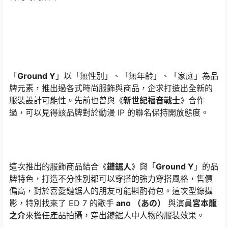
「
Ground Y
」以「無性別」、「無年齡」、「家庭」為品
牌元素，推出過各式時尚服飾與商品，企求打造出全新的
服裝設計可能性。先前也曾與《
新世紀福音戰士
》合作
過，可以見得該品牌對於動漫 IP 的聯名保持開放態度。
這次推出的服飾商品結合《
鏈鋸人
》與「
Ground Y
」的品
牌特色，打造不分性別都可以穿搭的強力穿搭風格，售價
偏高，對於喜愛鏈鋸人的朋友可能斟酌荷包。這次型錄攝
影，特別找來了 ED 7 的歌手
ano （あの）
與演員
宮本龍
之介
來擔任產品拍攝，穿出鏈鋸人中人物的服裝效果。