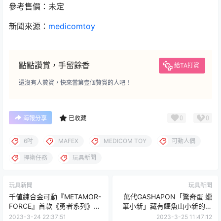
參考售價：未定
新聞來源：
medicomtoy
點點讚賞，手留餘香
給TA打賞
還沒有人贊賞，快來當第壹個贊賞的人吧！
0
0
海報分享
已收藏
6吋
MAFEX
MEDICOM TOY
可動人偶
捍衛任務
玩具新聞
玩具新聞
玩具新聞
千値練合金可動『METAMOR-
萬代GASHAPON「驚奇蛋 蠟
FORCE』首款《勇者系列》商
筆小新」藏有鱷魚山小新的泡
品將於 28 日公開！
澡球轉蛋化登場！
2023-3-24 22:37:51
2023-3-25 11:47:12