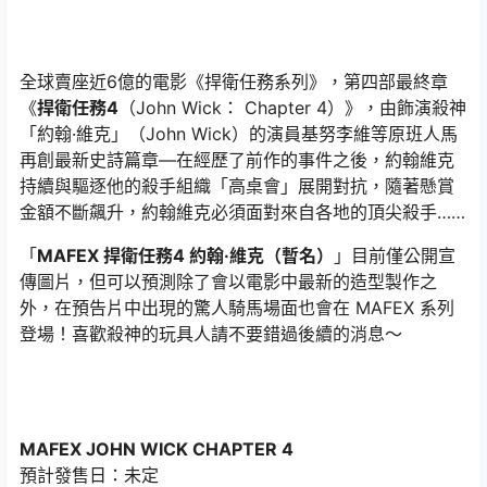
全球賣座近6億的電影《捍衛任務系列》，第四部最終章
《
捍衛任務4
（John Wick： Chapter 4）》，由飾演殺神
「約翰·維克」（John Wick）的演員基努李維等原班人馬
再創最新史詩篇章—在經歷了前作的事件之後，約翰維克
持續與驅逐他的殺手組織「高桌會」展開對抗，隨著懸賞
金額不斷飆升，約翰維克必須面對來自各地的頂尖殺手……
「
MAFEX 捍衛任務4 約翰·維克（暫名）
」目前僅公開宣
傳圖片，但可以預測除了會以電影中最新的造型製作之
外，在預告片中出現的驚人騎馬場面也會在 MAFEX 系列
登場！喜歡殺神的玩具人請不要錯過後續的消息～
MAFEX JOHN WICK CHAPTER 4
預計發售日：未定