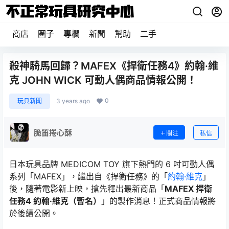
商店
圈子
專欄
新聞
幫助
二手
殺神騎馬回歸？MAFEX《捍衛任務4》約翰·維
克 JOHN WICK 可動人偶商品情報公開！
0
玩具新聞
3 years ago
脆笛捲心酥
關注
私信
日本玩具品牌 MEDICOM TOY 旗下熱門的 6 吋可動人偶
系列「MAFEX」，繼出自《捍衛任務》的「
約翰·維克
」
後，隨著電影新上映，搶先釋出最新商品「
MAFEX 捍衛
任務4 約翰·維克（暫名）
」的製作消息！正式商品情報將
於後續公開。