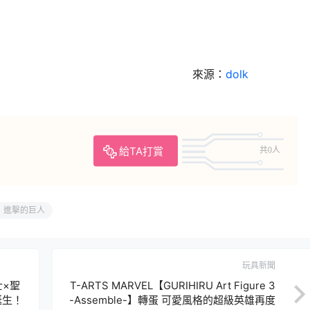
來源：
dolk
給TA打賞
共0人
進擊的巨人
玩具新聞
×聖
T-ARTS MARVEL【GURIHIRU Art Figure 3
誕生！
-Assemble-】轉蛋 可愛風格的超級英雄再度