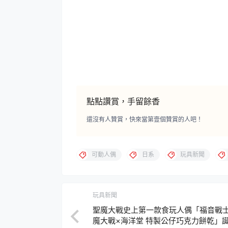
點點讚賞，手留餘香
還沒有人贊賞，快來當第壹個贊賞的人吧！
可動人偶
日系
玩具新聞
玩具新聞
聖魔大戰史上第一款食玩人偶「福音戰士
魔大戰×海洋堂 特製公仔巧克力餅乾」