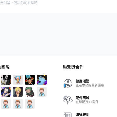
暫無討論，說說你的看法吧
的團隊
聯繫與合作
優惠活動
查看本站的最新優惠
配件商城
在線購買XX配件
法律聲明