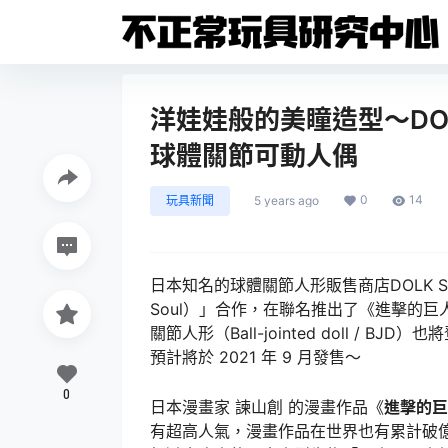
洋娃娃般的美瞳造型～DOL
球體關節可動人偶
0
14
玩具新聞
5 years ago
日本知名的球體關節人形販售商店DOLK STATI
Soul）」合作，在聯名推出了《進擊的巨
關節人形（Ball-jointed doll / 
預計將於 2021 年 9 月發售～
0
日本漫畫家 諫山創 的漫畫作品《
進擊的巨
有超高人氣，漫畫作品在世界也有累計破