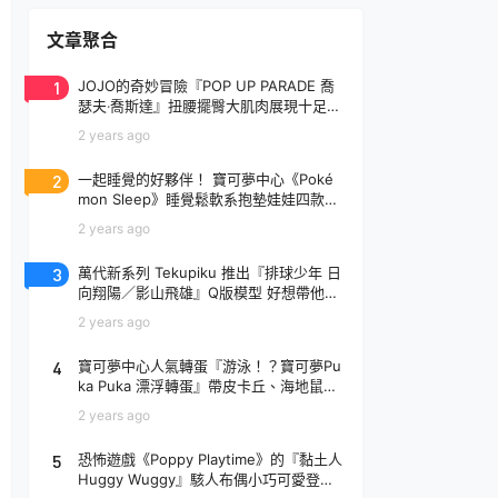
文章聚合
1
JOJO的奇妙冒險『POP UP PARADE 喬
瑟夫‧喬斯達』扭腰擺臀大肌肉展現十足騷
氣！
2 years ago
2
一起睡覺的好夥伴！ 寶可夢中心《Poké
mon Sleep》睡覺鬆軟系抱墊娃娃四款登
場
2 years ago
3
萬代新系列 Tekupiku 推出『排球少年 日
向翔陽／影山飛雄』Q版模型 好想帶他出
去玩～
2 years ago
4
寶可夢中心人氣轉蛋『游泳！？寶可夢Pu
ka Puka 漂浮轉蛋』帶皮卡丘、海地鼠去
玩水啦～
2 years ago
5
恐怖遊戲《Poppy Playtime》的『黏土人
Huggy Wuggy』駭人布偶小巧可愛登