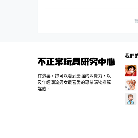
我們
在這裏，妳可以看到最強的消費力，以
及年輕潮流男女最喜愛的專業購物推薦
媒體。