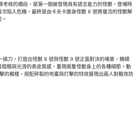
衛隊考核的橋段，是第一個被發現具有語言能力的怪獸，登場時
次陷入危機，最終是由卡夫卡變身怪獸 8 號將復活的怪獸解
份。
師秋一操刀，打造出怪獸 8 號與怪獸 9 號正面對決的場景，精細
者粗糙與光滑的表皮質感，重現兩隻怪獸身上的各種細節。動
拳攻擊的模樣，搭配碎裂的地臺與打擊的特效展現出兩人對戰攻防