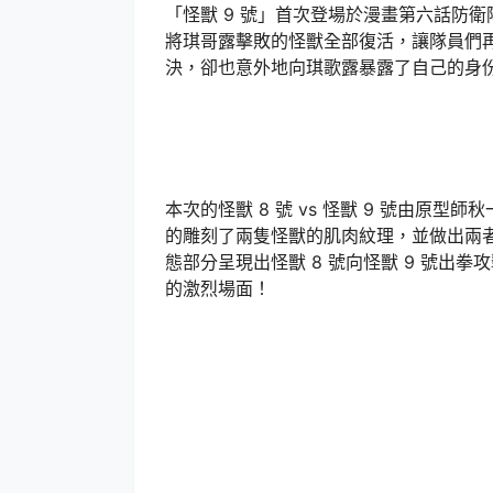
「怪獸 9 號」首次登場於漫畫第六話防
將琪哥露擊敗的怪獸全部復活，讓隊員們再
決，卻也意外地向琪歌露暴露了自己的身
本次的怪獸 8 號 vs 怪獸 9 號由原型
的雕刻了兩隻怪獸的肌肉紋理，並做出兩
態部分呈現出怪獸 8 號向怪獸 9 號出
的激烈場面！