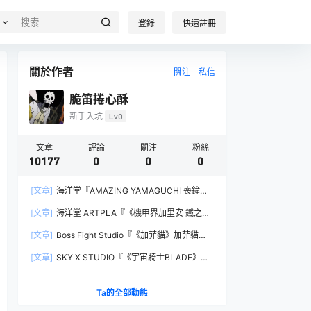
登錄
快速註冊
關於作者
關注
私信
脆笛捲心酥
新手入坑
Lv0
文章
評論
關注
粉絲
10177
0
0
0
[文章]
海洋堂『AMAZING YAMAGUCHI 喪鐘
（Deathstroke）Ver.1.5 』可動人偶，新增弒神者
[文章]
海洋堂 ARTPLA『《機甲界加里安 鐵之紋
之刃與大魄力火焰特效！
章》邪神兵』組裝模型，公司草創期的傳奇作品新
[文章]
Boss Fight Studio『《加菲貓》加菲貓
規再現！
（Garfield）』1:1 比例角色模型，從圖片就能感
[文章]
SKY X STUDIO『《宇宙騎士BLADE》
受到的龐大份量！
Tekkaman Evil』合金可動模型，戰損盔甲配件再
現與 Blade 戰鬥的場面！
Ta的全部動態