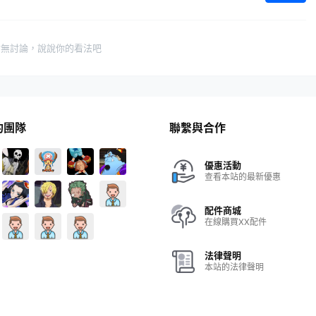
暫無討論，說說你的看法吧
的團隊
聯繫與合作
優惠活動
查看本站的最新優惠
配件商城
在線購買XX配件
法律聲明
本站的法律聲明