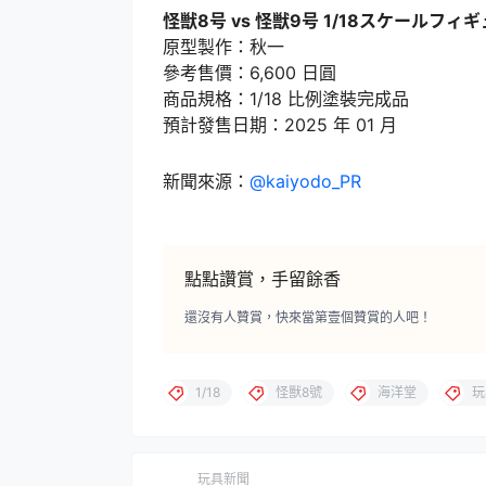
怪獣8号 vs 怪獣9号 1/18スケールフィ
原型製作：秋一
參考售價：6,600 日圓
商品規格：1/18 比例塗裝完成品
預計發售日期：2025 年 01 月
新聞來源：
@kaiyodo_PR
點點讚賞，手留餘香
還沒有人贊賞，快來當第壹個贊賞的人吧！
1/18
怪獸8號
海洋堂
玩
玩具新聞