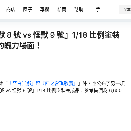
商店
圈子
專欄
新聞
幫助
二手
文章
 號 vs 怪獸 9 號』1/18 比例塗裝
的魄力場面！
除「
『亞白米娜』跟『四之宮琪歌露』
」外，也公布了另一項
vs 怪獸 9 號」1/18 比例塗裝完成品，參考售價為 6,600