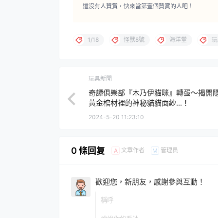
還沒有人贊賞，快來當第壹個贊賞的人吧！
1/18
怪獸8號
海洋堂
玩
玩具新聞
奇譚俱樂部『木乃伊貓咪』轉蛋～揭開
黃金棺材裡的神秘貓貓面紗...！
2024-5-20 11:23:10
0 條回复
文章作者
管理员
A
M
歡迎您，新朋友，感謝參與互動！