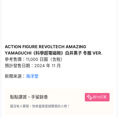
ACTION FIGURE REVOLTECH AMAZING
YAMAGUCHI《科學超電磁砲》白井黑子 冬服 VER.
參考售價：11,000 日圓（含稅）
預計發售日期：2024 年 11 月
新聞來源：
海洋堂
點點讚賞，手留餘香
給TA打賞
還沒有人贊賞，快來當第壹個贊賞的人吧！