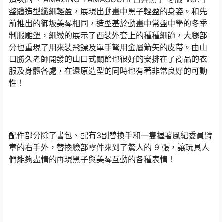
整體造型纖細輕盈，展現出動畫中黑子輕盈的身姿。和先
前推出的御坂美琴相同，造型基於動畫中常盤中學的冬季
制服雕塑，細緻的展示了西裝外套上的種種細節，大腿部
分也重現了用來裝飛鏢及單手弩用金屬箭矢的皮帶。由山
口勝久老師開發的山口式關節也很好的安排在了商品的衣
服及身體各處，在還原造型的同時也有著非常良好的可動
性！
配件部分除了書包、配有3副替換手和一隻握著風紀委員臂
章的右手外，替換臉部零件來到了驚人的 9 張，讓玩具人
們能夠盡情的再現黑子與美琴互動的各種表情！