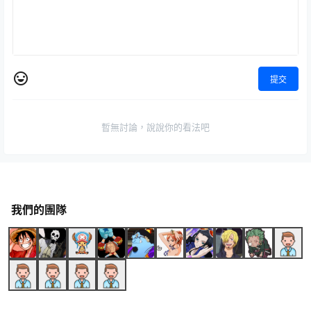
提交
暫無討論，說說你的看法吧
我們的團隊