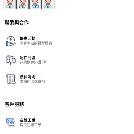
聯繫與合作
優惠活動
查看本站的最新優惠
配件商城
在線購買XX配件
法律聲明
本站的法律聲明
客戶服務
在線工單
提交在線工單