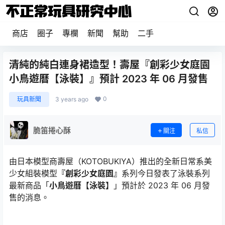
商店
圈子
專欄
新聞
幫助
二手
清純的純白連身裙造型！壽屋『創彩少女庭園
小鳥遊曆【泳裝】』預計 2023 年 06 月發售
0
玩具新聞
3 years ago
脆笛捲心酥
關注
私信
由日本模型商壽屋（KOTOBUKIYA）推出的全新日常系美
少女組裝模型
『創彩少女庭園』
系列今日發表了泳裝系列
最新商品「
小鳥遊曆【泳裝】
」預計於 2023 年 06 月發
售的消息。