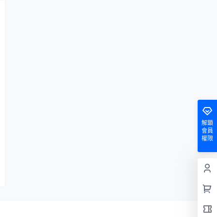
解鎖
會員
權限