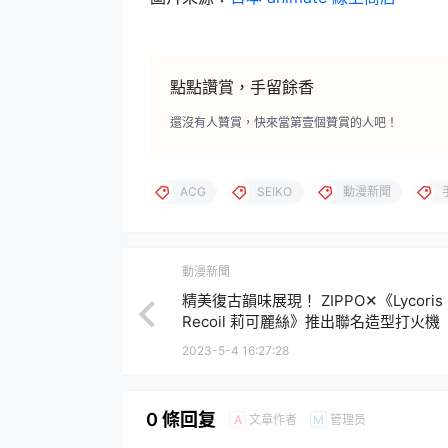
點點讚賞，手留餘香
還沒有人贊賞，快來當第壹個贊賞的人吧！
ACG
SEIKO
動漫新聞
動漫新聞
精美復古韻味展現！ ZIPPO✕《Lycoris
Recoil 莉可麗絲》推出聯名造型打火機
2023-5-4 16:27:28
0 條回复
文章作者
管理员
A
M