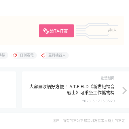
給TA打賞
共0人
手錶
日刊電電
蓋特機器人
動漫新聞
大容量收納好方便！ A.T.FIELD《新世紀福音
戰士》可乘坐工作儲物桶
2023-5-17 15:35:29
這世上所有的不公平都是因為當事人能力的不足