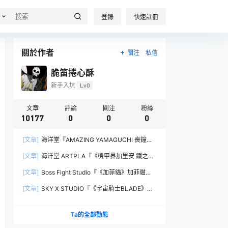
登錄
快速註冊
關於作者
關注
私信
脆笛捲心酥
新手入坑
Lv0
文章
評論
關注
粉絲
10177
0
0
0
[文章]
海洋堂『AMAZING YAMAGUCHI 喪鐘
（Deathstroke）Ver.1.5 』可動人偶，新增弒神者
[文章]
海洋堂 ARTPLA『《機甲界加里安 鐵之紋
之刃與大魄力火焰特效！
章》邪神兵』組裝模型，公司草創期的傳奇作品新
[文章]
Boss Fight Studio『《加菲貓》加菲貓
規再現！
（Garfield）』1:1 比例角色模型，從圖片就能感
[文章]
SKY X STUDIO『《宇宙騎士BLADE》
受到的龐大份量！
Tekkaman Evil』合金可動模型，戰損盔甲配件再
現與 Blade 戰鬥的場面！
Ta的全部動態