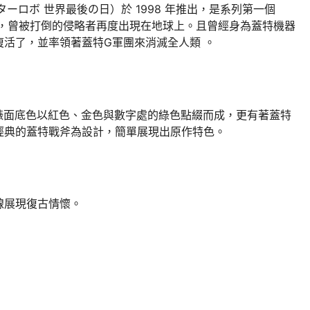
ーロボ 世界最後の日）於 1998 年推出，是系列第一個
年，曾被打倒的侵略者再度出現在地球上。且曾經身為蓋特機器
活了，並率領著蓋特G軍團來消滅全人類 。
錶面底色以紅色、金色與數字處的綠色點綴而成，更有著蓋特
經典的蓋特戰斧為設計，簡單展現出原作特色。
線展現復古情懷。