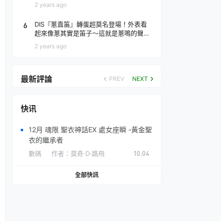
場！
2 years ago
6
DIS『蔥直笛』轉蛋超莫名登場！外表看
起來像蔥其實是笛子～這就是蔥鳴的聲音
♪
2 years ago
最新評論
PREV
NEXT
快讯
12月 魂限 聖衣神話EX 處女座瞬 -黃金聖
衣的繼承者
數碼
作者：
莫奇·D·路飛
10:04
全部快訊