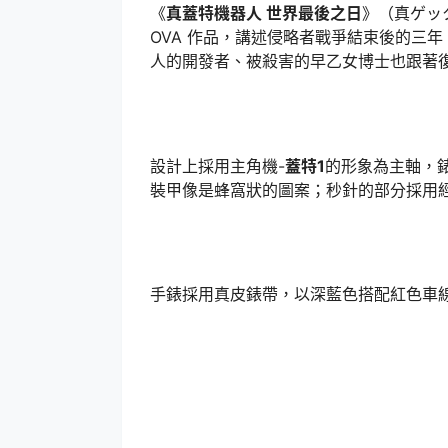
《
真蓋特機器人 世界最後之日
》（真ゲッタ
OVA 作品，講述侵略者戰爭結束後的三
人的開發者、被殺害的早乙女博士也跟著復
設計上採用主角機-
蓋特1
的形象為主軸，
裝甲像是蜂窩狀的圖案；秒針的部分採用
手錶採用真皮錶帶，以深藍色搭配紅色車