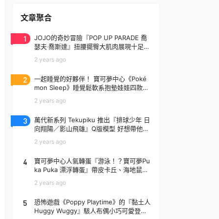
文章聚合
1
JOJO的奇妙冒險『POP UP PARADE 喬
瑟夫‧喬斯達』扭腰擺臀大肌肉展現十足騷
氣！
2 years ago
2
一起睡覺的好夥伴！ 寶可夢中心《Poké
mon Sleep》睡覺鬆軟系抱墊娃娃四款登
場
2 years ago
3
萬代新系列 Tekupiku 推出『排球少年 日
向翔陽／影山飛雄』Q版模型 好想帶他出
去玩～
2 years ago
4
寶可夢中心人氣轉蛋『游泳！？寶可夢Pu
ka Puka 漂浮轉蛋』帶皮卡丘、海地鼠去
玩水啦～
2 years ago
5
恐怖遊戲《Poppy Playtime》的『黏土人
Huggy Wuggy』駭人布偶小巧可愛登