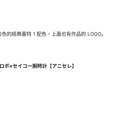
的經典蓋特 1 配色，上面也有作品的 LOGO。
ーロボ×セイコー腕時計【アニセレ】