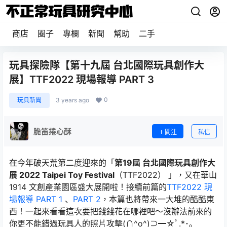
商店
圈子
專欄
新聞
幫助
二手
玩具探險隊【第十九屆 台北國際玩具創作大
展】TTF2022 現場報導 PART 3
0
玩具新聞
3 years ago
脆笛捲心酥
關注
私信
在今年破天荒第二度迎來的「
第19屆 台北國際玩具創作大
展 2022 Taipei Toy Festival
（TTF2022） 」，又在華山
1914 文創產業園區盛大展開啦！接續前篇的
TTF2022 現
場報導 PART 1
、
PART 2
，本篇也將帶來一大堆的酷酷東
西！一起來看看這次要把錢錢花在哪裡吧～沒辦法前來的
你更不能錯過玩具人的照片攻擊(∩^o^)⊃━☆ﾟ.*･｡