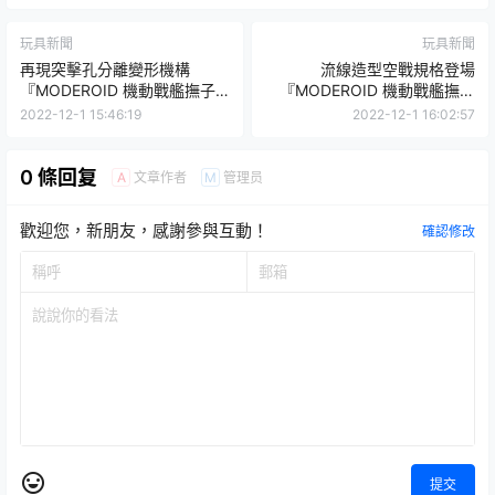
玩具新聞
玩具新聞
再現突擊孔分離變形機構
流線造型空戰規格登場
『MODEROID 機動戰艦撫子
『MODEROID 機動戰艦撫子
號 陸戰型艾斯特巴利斯』組裝
號 空戰型艾斯特巴利斯』預計
2022-12-1 15:46:19
2022-12-1 16:02:57
模型預計 2023 年 05 月發
2023 年 05 月發售！
售！
0 條回复
文章作者
管理员
A
M
歡迎您，新朋友，感謝參與互動！
確認修改
提交