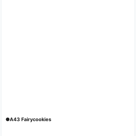
●A43 Fairycookies