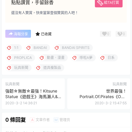
點點讚賞，手留餘香
給TA打賞
還沒有人贊賞，快來當第壹個贊賞的人吧！
0
0
海報分享
已收藏
1:1
BANDAI
BANDAI SPIRITS
PROPLICA
動畫．漫畫
哆啦A夢
日系
玩具新聞
道具複製品
玩具新聞
玩具新聞
強韌☆無敵☆最強！Kitsune
世界最強！
Statue《遊戲王》海馬瀨人&
Portrait.Of.Pirates《ONE
青眼究極龍 1/7比例雕像（Yu-
PIECE》NEO-MAXIMUM「鷹
2020-3-2 14:36:21
2020-3-2 15:47:55
Gi-Oh! - KAIBA ET L'ULTIME
眼」喬拉可爾·密佛格 （鷹の目
DRAGON BLANC AUX YEUX
ジュラキュール・ミホーク）
BLEUS）
0 條回复
文章作者
管理员
A
M