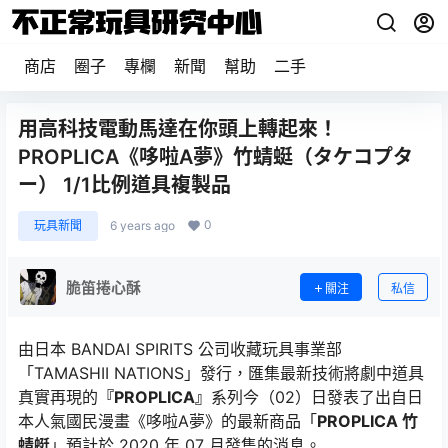
商店
圈子
專欄
新聞
幫助
二手
用高科技電動馬達在你頭上轉起來！
PROPLICA《哆啦A夢》竹蜻蜓（タケコプタ
ー） 1/1比例道具複製品
0
玩具新聞
6 years ago
脆笛捲心酥
關注
私信
由日本 BANDAI SPIRITS 公司收藏玩具事業部
「TAMASHII NATIONS」發行，匯集最新技術將劇中道具
真實再現的
『PROPLICA』
系列今（02）日發表了出自日
本人氣國民漫畫《哆啦A夢》的最新商品「
PROPLICA 竹
蜻蜓
」預計於 2020 年 07 月發售的消息。