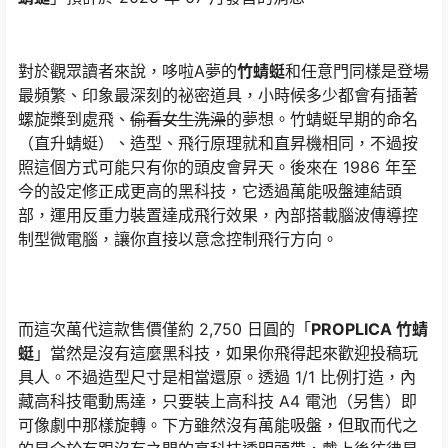
對於觀眾讀者來說，哆啦A夢的
竹蜻蜓
和任意門同樣是登場
最頻繁、印象最深刻的祕密道具，小時候多少都會有插著
螺旋槳到處飛、
偷看女生洗澡
的夢想。竹蜻蜓早期的命名
（直升蜻蜓）、造型、飛行原理就和直昇機相同，不過按
照這個方式可能只有你的頭皮會昇天。後來在 1986 年至
今的設定修正成更高的黑科技，它透過萬能吸盤連結頭
部，運用反重力裝置達成飛行效果，內部搭載腦波傳導控
制型微電腦，讓你直接以意念控制飛行方向。
而這次萬代這款售價僅約 2,750 日圓的「
PROPLICA 竹蜻
蜓
」當然是沒有這麼黑科技，如果你飛得起來歡迎投稿玩
具人。不過造型尺寸是相當還原。透過 1/1 比例打造，內
藏高科技電動馬達，只要裝上高科技 A4 電池（另售）即
可像劇中那樣旋轉。下方雖然沒有萬能吸盤，但取而代之