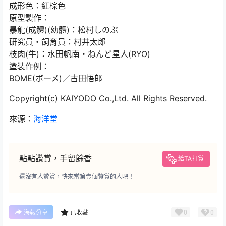
成形色：紅棕色
原型製作：
暴龍(成體)(幼體)：松村しのぶ
研究員・飼育員：村井太郎
枝肉(牛)：水田帆南・ねんど星人(RYO)
塗裝作例：
BOME(ボーメ)／古田悟郎
Copyright(c) KAIYODO Co.,Ltd. All Rights Reserved.
來源：
海洋堂
點點讚賞，手留餘香
給TA打賞
還沒有人贊賞，快來當第壹個贊賞的人吧！
0
0
海報分享
已收藏