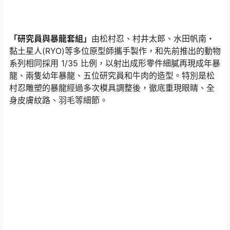
「研究員與暴龍套組」
由松村忍、村井太郎、水田帆南・
黏土星人(RYO)等多位原型師攜手製作，和先前推出的動物
系列相同採用 1/35 比例，以射出成形零件細膩再現成年暴
龍、兩隻幼年暴龍、五位研究員和牛肉的造型。特別是松
村忍雕塑的暴龍經過多次模具調整後，徹底重現眼睛、全
身皮膚紋路、羽毛等細節。