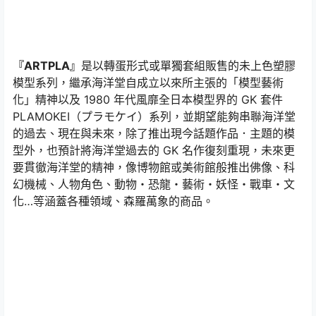
『ARTPLA』
是以轉蛋形式或單獨套組販售的未上色塑膠
模型系列，繼承海洋堂自成立以來所主張的「模型藝術
化」精神以及 1980 年代風靡全日本模型界的 GK 套件
PLAMOKEI（プラモケイ）系列，並期望能夠串聯海洋堂
的過去、現在與未來，除了推出現今話題作品．主題的模
型外，也預計將海洋堂過去的 GK 名作復刻重現，未來更
要貫徹海洋堂的精神，像博物館或美術館般推出佛像、科
幻機械、人物角色、動物・恐龍・藝術・妖怪・戰車・文
化…等涵蓋各種領域、森羅萬象的商品。