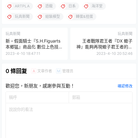
ARTPLA
恐龍
日系
海洋堂
玩具新聞
組裝模型
轉蛋&扭蛋
玩具新聞
玩具新聞
新・假面騎士『S.H.Figuarts
王者戰隊君王者『DX 蠍子
本郷猛』商品化 數位上色技術
神』能夠再現蠍子君王者的傳
再現池松壯亮臉孔！
說守護神預計 04 月發售！
2023-4-10 18:47:11
2023-4-10 20:52:46
0 條回复
文章作者
管理员
A
M
歡迎您，新朋友，感謝參與互動！
確認修改