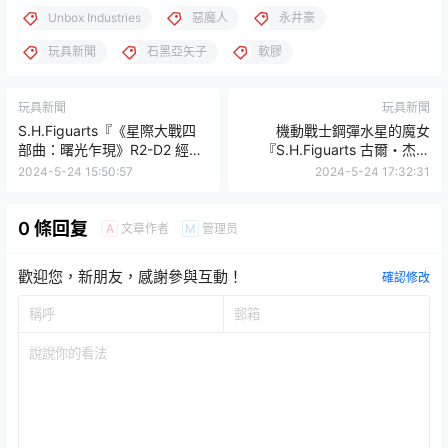
Unbox Industries
惡魔人
永井豪
玩具新聞
石黑亞矢子
軟膠
玩具新聞
玩具新聞
S.H.Figuarts『《星際大戰四
機動戰士鋼彈水星的魔女
部曲：曙光乍現》R2-D2 經典
『S.H.Figuarts 古爾・杰特
版』可動人偶，最受歡迎的航
克』可動人偶確定商品化！
2024-5-24 15:50:57
2024-5-24 17:32:31
天機器人再次登場！
0 條回复
文章作者
管理员
A
M
歡迎您，新朋友，感謝參與互動！
確認修改