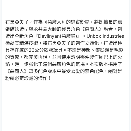
石黑亞矢子，作為《惡魔人》的忠實粉絲，將她擅長的囂
張貓妖造型與永井豪大師的經典角色《惡魔人》融合，創
造出全新角色『Devilnyan(惡魔喵)』。Unbox Industries
憑藉其精湛技術，將石黑亞矢子的創作立體化，打造出極
具存在感的23公分軟膠玩具。不論是神韻、姿態還是毛髮
的質感，都完美再現，並且使用透明零件製作尾巴上的火
焰，進一步強化了這個惡魔角色的氣場。本次版本採用了
《惡魔人》眾多配色版本中最受喜愛的紫色配色，絕對是
粉絲必定珍藏的傑作！