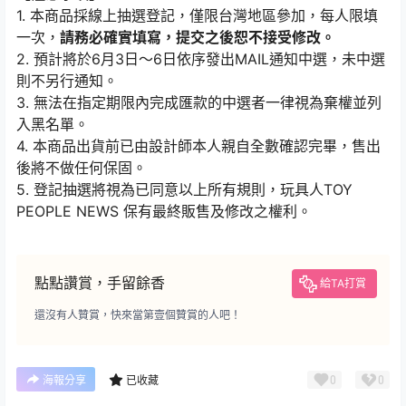
1. 本商品採線上抽選登記，僅限台灣地區參加，每人限填
一次，
請務必確實填寫，提交之後恕不接受修改。
2. 預計將於6月3日～6日依序發出MAIL通知中選，未中選
則不另行通知。
3. 無法在指定期限內完成匯款的中選者一律視為棄權並列
入黑名單。
4. 本商品出貨前已由設計師本人親自全數確認完畢，售出
後將不做任何保固。
5. 登記抽選將視為已同意以上所有規則，玩具人TOY
PEOPLE NEWS 保有最終販售及修改之權利。
點點讚賞，手留餘香
給TA打賞
還沒有人贊賞，快來當第壹個贊賞的人吧！
0
0
海報分享
已收藏