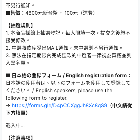
不另行通知。
■售價：
4800元新台幣 + 100元（運費）
【抽選規則】
1. 本商品採線上抽選登記，每人限填一次，提交之後恕不
接受修改。
2. 中選將依序發出MAIL通知，未中選則不另行通知。
3. 無法在指定期限內完成匯款的中選者一律視為棄權並列
入黑名單。
■ 日本語の登録フォーム / English registration form：
日本語の使用者は、以下のフォームを使用して登録して
ください。 / English speakers, please use the
following form to register.
→
https://forms.gle/D4pCCXggJh8Xc8qS9
（中文請從
下方填單）
載入中…
【注意事項】