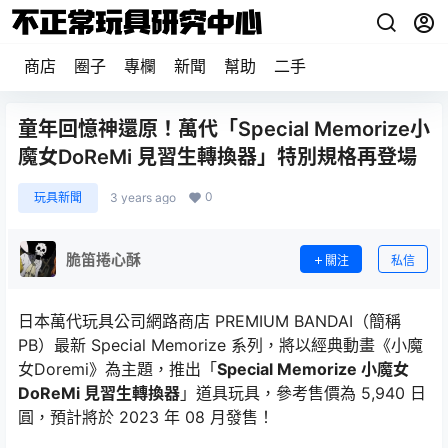
商店
圈子
專欄
新聞
幫助
二手
童年回憶神還原！萬代「Special Memorize小
魔女DoReMi 見習生轉換器」特別規格再登場
0
玩具新聞
3 years ago
脆笛捲心酥
關注
私信
日本萬代玩具公司網路商店 PREMIUM BANDAI（簡稱
PB）最新 Special Memorize 系列，將以經典動畫《小魔
女Doremi》為主題，推出「
Special Memorize 小魔女
DoReMi 見習生轉換器
」道具玩具，參考售價為 5,940 日
圓，預計將於 2023 年 08 月發售！