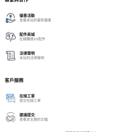
優惠活動
查看本站的最新優惠
配件商城
在線購買XX配件
法律聲明
本站的法律聲明
客戶服務
在線工單
提交在線工單
建議提交
查看本主題的文檔