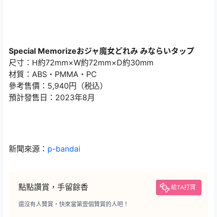
Special Memorizeおジャ魔女どれみ みならいタップ
尺寸：H約72mm×W約72mm×D約30mm
材質：ABS・PMMA・PC
參考售價：5,940円（税込）
預計發售日：2023年8月
新聞來源：
p-bandai
點點讚賞，手留餘香
給TA打賞
還沒有人贊賞，快來當第壹個贊賞的人吧！