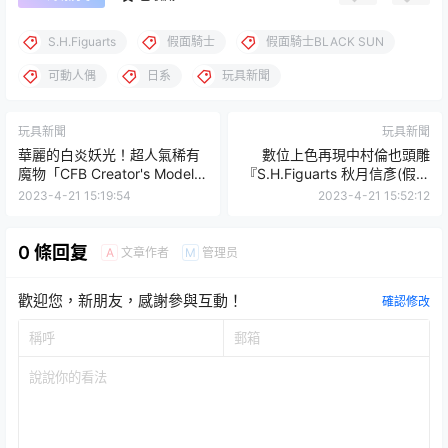
S.H.Figuarts
假面騎士
假面騎士BLACK SUN
可動人偶
日系
玩具新聞
玩具新聞
玩具新聞
華麗的白炎妖光！超人氣稀有
數位上色再現中村倫也頭雕
魔物「CFB Creator's Model
『S.H.Figuarts 秋月信彥(假面
魔物獵人 焰狐龍 泡狐龍稀少
騎士BLACK SUN)』預計 11
2023-4-21 15:19:54
2023-4-21 15:52:12
種」雕像
月發售！
0 條回复
文章作者
管理员
A
M
歡迎您，新朋友，感謝參與互動！
確認修改