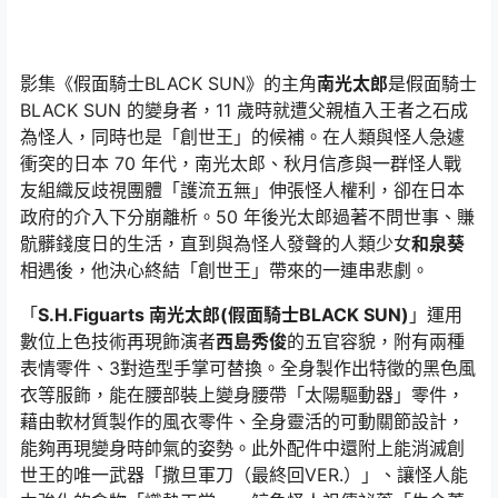
影集《假面騎士BLACK SUN》的主角
南光太郎
是假面騎士
BLACK SUN 的變身者，11 歲時就遭父親植入王者之石成
為怪人，同時也是「創世王」的候補。在人類與怪人急遽
衝突的日本 70 年代，南光太郎、秋月信彥與一群怪人戰
友組織反歧視團體「護流五無」伸張怪人權利，卻在日本
政府的介入下分崩離析。50 年後光太郎過著不問世事、賺
骯髒錢度日的生活，直到與為怪人發聲的人類少女
和泉葵
相遇後，他決心終結「創世王」帶來的一連串悲劇。
「
S.H.Figuarts 南光太郎(假面騎士BLACK SUN)
」運用
數位上色技術再現飾演者
西島秀俊
的五官容貌，附有兩種
表情零件、3對造型手掌可替換。全身製作出特徵的黑色風
衣等服飾，能在腰部裝上變身腰帶「太陽驅動器」零件，
藉由軟材質製作的風衣零件、全身靈活的可動關節設計，
能夠再現變身時帥氣的姿勢。此外配件中還附上能消滅創
世王的唯一武器「撒旦軍刀（最終回VER.）」、讓怪人能