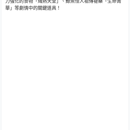
力強化的食物「熾熱天堂」、鯨魚怪人祖傳祕藥「生命菁
華」等劇情中的關鍵道具！