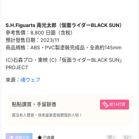
S.H.Figuarts 南光太郎（仮面ライダーBLACK SUN）
參考售價：8,800 日圓（含稅）
預計發售日期：2023/11
商品規格：ABS・PVC製塗裝完成品，全高約145mm
(C)石森プロ・東映 (C)「仮面ライダーBLACK SUN」
PROJECT
來源：
魂ウェブ
點點讚賞，手留餘香
給TA打賞
還沒有人贊賞，快來當第壹個贊賞的人吧！
0
0
海報分享
已收藏