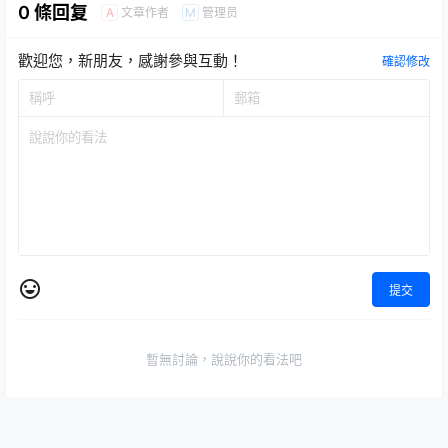
Sets）
販】
0 條回复
文章作者
管理员
A
M
歡迎您，新朋友，感謝參與互動！
確認修改
提交
暫無討論，說說你的看法吧