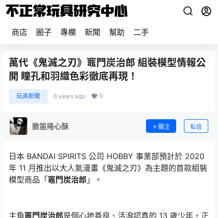
商店
圈子
專欄
新聞
幫助
二手
萬代《鬼滅之刃》竈門炭治郎 組裝模型情報公
開 瞳孔和羽織色彩徹底再現！
0
玩具新聞
6 years ago
脆笛捲心酥
關注
私信
日本 BANDAI SPIRITS 公司 HOBBY 事業部預計於 2020
年 11 月推出以大人氣漫畫《鬼滅之刃》為主題的首款組裝
模型商品「
竈門炭治郎
」。
主角
竈門炭治郎
是個心地善良、活潑認真的 13 歲少年，正