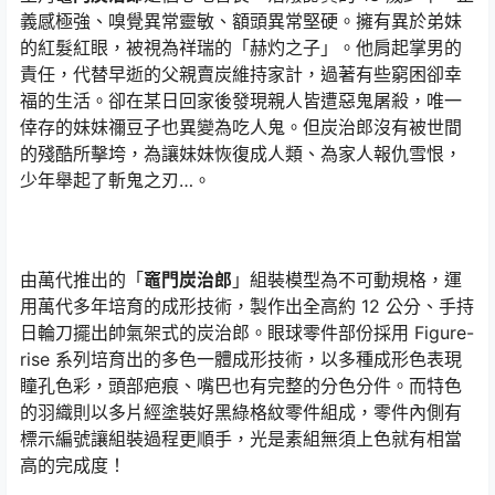
義感極強、嗅覺異常靈敏、額頭異常堅硬。擁有異於弟妹
的紅髮紅眼，被視為祥瑞的「赫灼之子」。他肩起掌男的
責任，代替早逝的父親賣炭維持家計，過著有些窮困卻幸
福的生活。卻在某日回家後發現親人皆遭惡鬼屠殺，唯一
倖存的妹妹禰豆子也異變為吃人鬼。但炭治郎沒有被世間
的殘酷所擊垮，為讓妹妹恢復成人類、為家人報仇雪恨，
少年舉起了斬鬼之刃…。
由萬代推出的「
竈門炭治郎
」組裝模型為不可動規格，運
用萬代多年培育的成形技術，製作出全高約 12 公分、手持
日輪刀擺出帥氣架式的炭治郎。眼球零件部份採用 Figure-
rise 系列培育出的多色一體成形技術，以多種成形色表現
瞳孔色彩，頭部疤痕、嘴巴也有完整的分色分件。而特色
的羽織則以多片經塗裝好黑綠格紋零件組成，零件內側有
標示編號讓組裝過程更順手，光是素組無須上色就有相當
高的完成度！