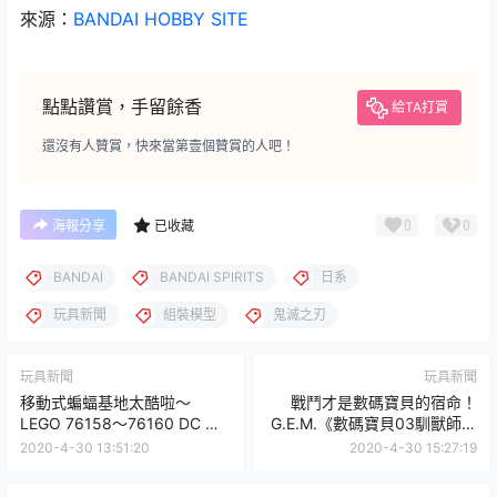
來源：
BANDAI HOBBY SITE
點點讚賞，手留餘香
給TA打賞
還沒有人贊賞，快來當第壹個贊賞的人吧！
0
0
海報分享
已收藏
BANDAI
BANDAI SPIRITS
日系
玩具新聞
組裝模型
鬼滅之刃
玩具新聞
玩具新聞
移動式蝙蝠基地太酷啦～
戰鬥才是數碼寶貝的宿命！
LEGO 76158～76160 DC 超
G.E.M.《數碼寶貝03馴獸師之
級英雄系列 2020 下半年三款
王》妖狐獸&牧野留姬 PVC塗
2020-4-30 13:51:20
2020-4-30 15:27:19
盒組發表（LEGO DC
裝完成品（デジモンテイマー
Superheroes 2020 Summer
ズ レナモン＆牧野留姫） 【再