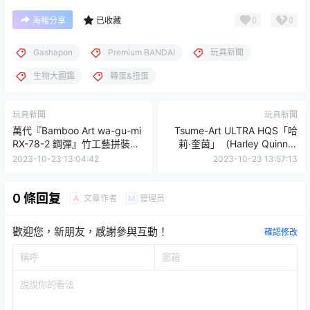
0
0
海報分享
已收藏
Gashapon
Premium BANDAI
玩具新聞
生物大圖鑑
轉蛋&扭蛋
玩具新聞
玩具新聞
萬代『Bamboo Art wa-gu-mi
Tsume-Art ULTRA HQS「哈
RX-78-2 鋼彈』竹工藝拼裝模
莉·奎茵」（Harley Quinn）
型 由421片零件組成、高27公
1/6 比例場景雕像 豐沛造型細
2023-10-23 13:04:42
2023-10-23 13:57:13
分！
節與巧思注入！
0 條回复
文章作者
管理员
A
M
歡迎您，新朋友，感謝參與互動！
確認修改