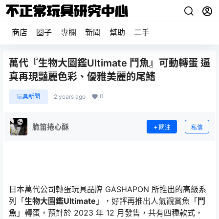
商店
圈子
專欄
新聞
幫助
二手
萬代『生物大圖鑑Ultimate 鬥魚』可動轉蛋 逼
真再現豔麗色彩、優雅美麗的尾鰭
0
玩具新聞
2 years ago
脆笛捲心酥
關注
私信
日本萬代公司轉蛋玩具品牌 GASHAPON 所推出的高級系
列「
生物大圖鑑Ultimate
」，好評再推出人氣觀賞魚「
鬥
魚
」轉蛋，預計於 2023 年 12 月發售，共有四種款式，