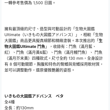
一轉參考售價為 1,500 日圓。
擁有最頂級的尺寸、造型與可動設計的「生物大圖鑑
Ultimate（いきもの大図鑑アドバンス）」，相較「生物
大圖鑑」商品更具擬真細節和精緻塗裝。本次推出的「
生
物大圖鑑Ultimate 鬥魚
」，收錄有：鬥魚（滿月藍、
紅）、鬥魚（滿月黃&藍）、鬥魚（滿月鯉鬥魚）、 鬥魚
（滿月芥末黃）四種款式。尺寸全約 130 mm，全身設計
有 8 個可動關節，胸腹和特色的臀鰭與背鰭採用軟材質，
並可以調整動作，還原優雅艷麗的姿態。
いきもの大図鑑アドバンス ベタ
全4種
全長：約130mm