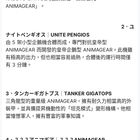
ANIMAGEAR」。
2．ユ
ナイトペンギオス｜UNITE PENGIOS
由 5 架小型企鵝機合體而成，專門對抗皇帝型
ANIMAGEAR 而開發的皇帝企鵝型 ANIMAGEAR。此機雖
有極高的出力，但也相當容易過熱，合體後的運行時間僅
有 3 分鐘。
3．タンカーギガトプス｜TANKER GIGATOPS
三角龍型的重量級 ANIMAGEAR，擁有耐久力相當高的外
裝甲，並具備提昇機動性的「坦克模式」變形機構。他相
當憧憬軍人，擁有豐富的軍事知識。
4．？？？アニマギア｜？？？ANIMAGEAR