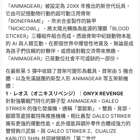
『ANIMAGEAR』被設定為 20XX 年推出的新世代玩具，
它由可記憶動物行動的超可動泛用骨架
「BONEFRAME」、奈米合金製作的裝甲
「NICKCOWL」、將太陽光轉換為能源的薄膜「BLOOD
STICKER」三種組件組合而成。透過骨架中紀錄動物本能
的 AI 與人類互動，在那個世界中爆發性地普及，無論是成
為孩子們信賴的好夥伴，或透過對戰交流帶來樂趣，
『ANIMAGEAR』已是數位社會不可或缺的一部份。
在最新第 5 彈中收錄了首架可變形為載具、首架由 5 機合
體、以及充滿謎團的新型人形 ANIMAGEAR 等五架新機
體：
1．レオス（オニキスリベンジ）｜ONYX REVENGE
針對強襲戰鬥特化的獅子型 ANIMAGEAR，GALEO
STRIKER 的強化發展機，通稱「雷歐斯」。雙肩、背部、
腳跟等處搭載特殊推進機構，相比舊型 GALEO STRIKER
擁有更強的運動性能。此外還能與額外零件合體成強力的
雙臂鉤爪武裝，與 GALEO STRIKER Z、DUALIZE
KABUTO SHIN 共同被歸類在「第二世代