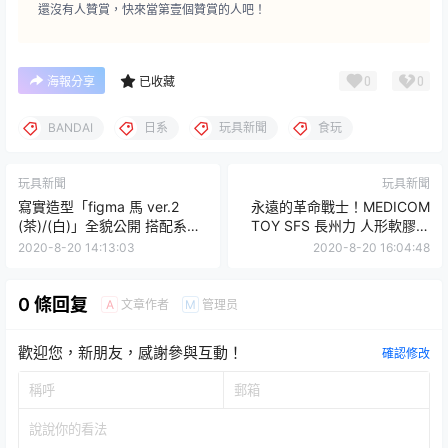
還沒有人贊賞，快來當第壹個贊賞的人吧！
0
0
海報分享
已收藏
BANDAI
日系
玩具新聞
食玩
玩具新聞
玩具新聞
寫實造型「figma 馬 ver.2
永遠的革命戰士！MEDICOM
(茶)/(白)」全貌公開 搭配系列
TOY SFS 長州力 人形軟膠玩
人偶玩法更豐富！
具
2020-8-20 14:13:03
2020-8-20 16:04:48
0 條回复
文章作者
管理员
A
M
歡迎您，新朋友，感謝參與互動！
確認修改