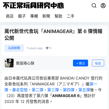
商店
圈子
專欄
新聞
幫助
二手
萬代新世代食玩『ANIMAGEAR』第 6 彈情報
公開
0
玩具新聞
5 years ago
脆笛捲心酥
關注
私信
由日本萬代玩具公司食玩事業部 BANDAI CANDY 發行的
全新食玩系列『ANIMAGEAR（アニマギア）』繼
第一
彈
、
暴走型態
、
第二彈
、
第三彈
、
第四彈
、
第五彈
後，今
（20）再度發表了第六彈「
ANIMAGEAR 6
」預計於
2020 年 12 月發售的消息。