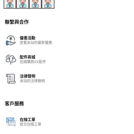
聯繫與合作
優惠活動
查看本站的最新優惠
配件商城
在線購買XX配件
法律聲明
本站的法律聲明
客戶服務
在線工單
提交在線工單