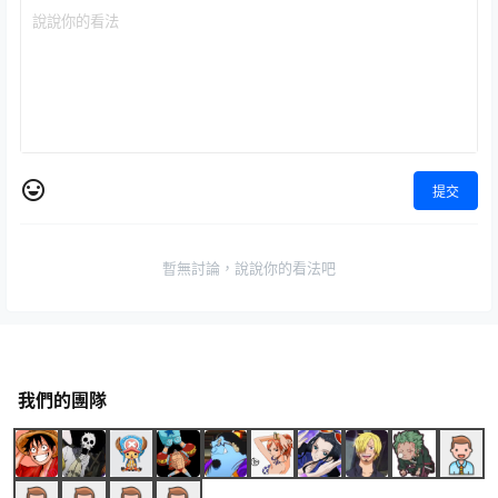
提交
暫無討論，說說你的看法吧
我們的團隊