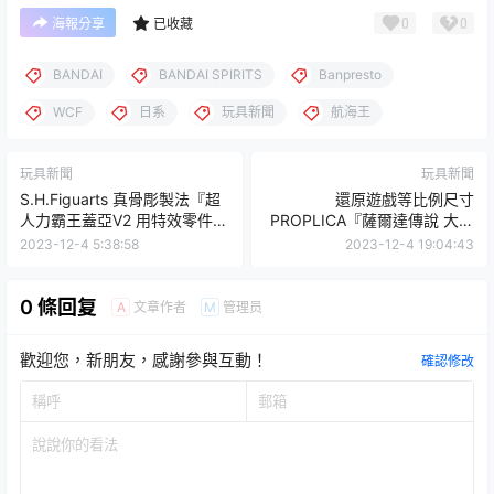
0
0
海報分享
已收藏
BANDAI
BANDAI SPIRITS
Banpresto
WCF
日系
玩具新聞
航海王
玩具新聞
玩具新聞
S.H.Figuarts 真骨彫製法『超
還原遊戲等比例尺寸
人力霸王蓋亞V2 用特效零件
PROPLICA『薩爾達傳說 大師
組』再現光線技與落地魄力沙
之劍』試作品公開！
2023-12-4 5:38:58
2023-12-4 19:04:43
塵！
0 條回复
文章作者
管理员
A
M
歡迎您，新朋友，感謝參與互動！
確認修改