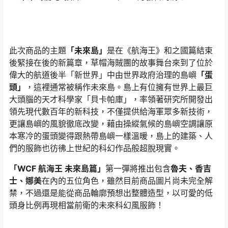
此次商品的主題
「未來島」
是在《航海王》和之國篇結束
後緊接在後的新篇章，草帽海賊團的故事舞台來到了位於
偉大的航道後半「新世界」中由世界政府治理的島嶼
「蛋
頭」
，這裡通常被稱作未來島。島上有位擁有世界上最巨
大頭腦的天才科學家「貝卡帕庫」，率領著研究所開發出
領先現代數百年的新科技，不僅提供給海軍眾多新技術，
更讓島嶼的風貌徹底改變，藉由操縱氣候的島嶼空調讓原
本寒冷的蛋頭變得跟熱帶島嶼一樣溫暖，島上的建築、人
們的服飾也彷彿上世紀的科幻作品般超脫現實。
「WCF 航海王 未來島篇」
第一彈將推出包含
魯夫、香吉
士、娜美
在內的五位角色，雖然目前商品圖片尚未完全解
禁，不過還是能從商品輪廓預想出整體造型，以可愛的低
頭身比例再現相當前衛的未來科幻風服飾！