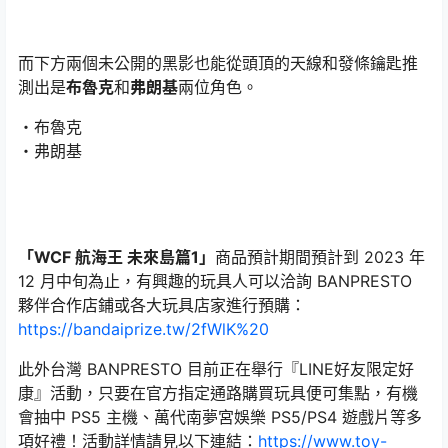
而下方兩個未公開的黑影也能從頭頂的天線和發條鑰匙推
測出是
布魯克
和
弗朗基
兩位角色。
・布魯克
・弗朗基
「WCF 航海王 未來島篇1」
商品預計期間預計到 2023 年
12 月中旬為止，有興趣的玩具人可以洽詢 BANPRESTO
夥伴合作店鋪或各大玩具店家進行預購：
https://bandaiprize.tw/2fWlK%20
此外台灣 BANPRESTO 目前正在舉行『LINE好友限定好
康』活動，只要在官方指定通路購買玩具便可集點，有機
會抽中 PS5 主機、萬代南夢宮娛樂 PS5/PS4 遊戲片等多
項好禮！活動詳情請見以下連結：
https://www.toy-