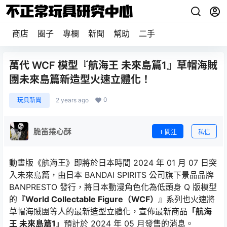
商店
圈子
專欄
新聞
幫助
二手
萬代 WCF 模型『航海王 未來島篇1』草帽海賊
團未來島篇新造型火速立體化！
0
玩具新聞
2 years ago
脆笛捲心酥
關注
私信
動畫版《航海王》即將於日本時間 2024 年 01 月 07 日突
入未來島篇，由日本 BANDAI SPIRITS 公司旗下景品品牌
BANPRESTO 發行，將日本動漫角色化為低頭身 Q 版模型
的
『World Collectable Figure（WCF）』
系列也火速將
草帽海賊團等人的最新造型立體化，宣佈最新商品
「航海
王 未來島篇1」
預計於 2024 年 05 月發售的消息。