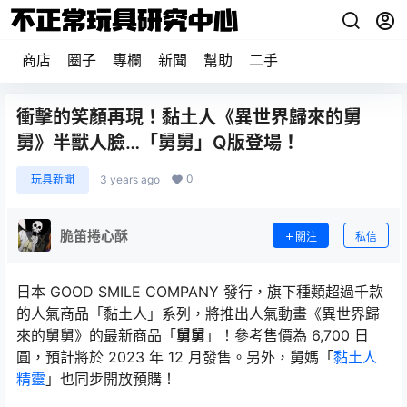
商店
圈子
專欄
新聞
幫助
二手
衝擊的笑顏再現！黏土人《異世界歸來的舅
舅》半獸人臉…「舅舅」Q版登場！
0
玩具新聞
3 years ago
脆笛捲心酥
關注
私信
日本 GOOD SMILE COMPANY 發行，旗下種類超過千款
的人氣商品「黏土人」系列，將推出人氣動畫《異世界歸
來的舅舅》的最新商品「
舅舅
」！參考售價為 6,700 日
圓，預計將於 2023 年 12 月發售。另外，舅媽「
黏土人
精靈
」也同步開放預購！