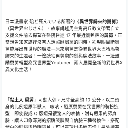
日本漫畫家 殆ど死んでいる所著的《
異世界歸來的舅舅
》
（異世界おじさん），故事講述男主角高丘敬文帶著自立
支援文件前去探望在醫院昏迷 17 年最近剛甦醒的
舅舅
，正
當想告知家族裡沒有人想照顧舅舅的同時，卻親眼目睹舅
舅施展出異世界的魔法—原來舅舅是從異世界大巴哈馬魯
歸來的生還者！一邊聽宅男舅舅的劍與魔法故事、一邊鼓
勵舅舅轉型為異世界型Youtuber…兩人展開全新的異世界X
異文化生活！
「
黏土人 舅舅
」可動人偶，尺寸全高約 10 公分，以二頭
身的比例還原半獸人…咳咳，還原舅舅在異世界的裝扮造
型！即使變成 Q 版還是很驚人的表情，附有嚴肅的認真
臉、讓人印象深刻的招牌笑臉與自信臉三種替換件，搭配
發白的眼鏡與透明鏡片，可以賞玩出多種表情！另外還有