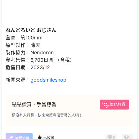
ねんどろいど おじさん
全高：約100mm
原型製作：陳天
製作協力：Nendoron
參考售價：6,700日圓 （含稅）
發售日期：2023/12
新聞來源：
goodsmileshop
點點讚賞，手留餘香
給TA打賞
還沒有人贊賞，快來當第壹個贊賞的人吧！
0
0
海報分享
已收藏