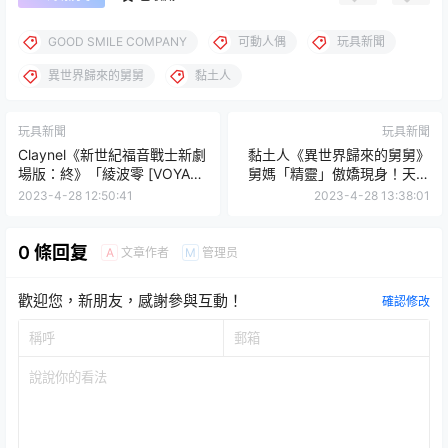
GOOD SMILE COMPANY
可動人偶
玩具新聞
異世界歸來的舅舅
黏土人
玩具新聞
玩具新聞
Claynel《新世紀福音戰士新劇
黏土人《異世界歸來的舅舅》
場版：終》「綾波零 [VOYAGE
舅媽「精靈」傲嬌現身！天星
END] 」1/7 比例塗裝完成品
石戒指要另外買喔
2023-4-28 12:50:41
2023-4-28 13:38:01
不可抵擋的長髮魅力！
0 條回复
文章作者
管理员
A
M
歡迎您，新朋友，感謝參與互動！
確認修改