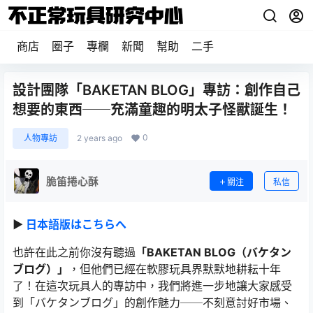
商店
圈子
專欄
新聞
幫助
二手
設計團隊「BAKETAN BLOG」專訪：創作自己
想要的東西──充滿童趣的明太子怪獸誕生！
0
人物專訪
2 years ago
脆笛捲心酥
關注
私信
►
日本語版はこちらへ
也許在此之前你沒有聽過
「BAKETAN BLOG（バケタン
ブログ）」
，但他們已經在軟膠玩具界默默地耕耘十年
了！在這次玩具人的專訪中，我們將進一步地讓大家感受
到「バケタンブログ」的創作魅力──不刻意討好市場、