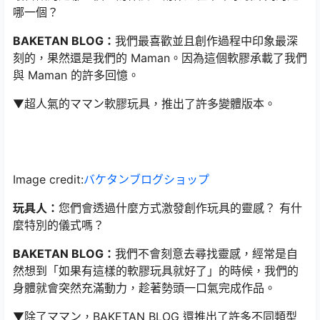
哪一個？
BAKETAN BLOG：
我們最喜歡並且創作過程中印象最深
刻的，果然還是我們的 Maman。因為這個軟膠承載了我們
與 Maman 的許多回憶。
▼超人氣的ママン軟膠玩具，推出了許多變體版本。
Image credit:
バケタンブログショップ
玩具人：
您們會透過什麼方式激發創作玩具的靈感？ 有什
麼特別的儀式嗎？
BAKETAN BLOG：
我們不會刻意去尋找靈感，經常是自
然想到「如果有這樣的軟膠玩具就好了」的時候，我們的
身體就會突然充滿動力，趁著勢頭一口氣完成作品。
▼除了ママン，BAKETAN BLOG 還推出了許多不同類型