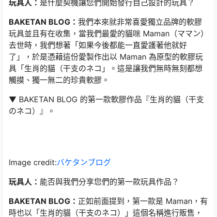
玩具人：
是什麼契機讓您們開始發行自己設計的玩具？
BAKETAN BLOG：
我們本來就非常喜愛獨立品牌的軟膠
玩具並且有在收集，當我們最愛的貓咪 Maman（ママン）
去世時，我們想著「如果今後都能一直愛護著他就好
了」，於是憑藉這份愛製作出以 Maman 為原型的軟膠玩
具「生肖的貓（干支のネコ」。這是讓我們無時無刻都想
觸摸、獨一無二的珍貴軟膠。
▼ BAKETAN BLOG 的第一款軟膠作品『生肖的貓（干支
のネコ）』。
Image credit:
バケタンブログ
玩具人：
能否與我們分享您們的第一款玩具作品？
BAKETAN BLOG：
正如前面提到，第一款是 Maman，有
時也以「生肖的貓（干支のネコ）」這個名稱進行販售，