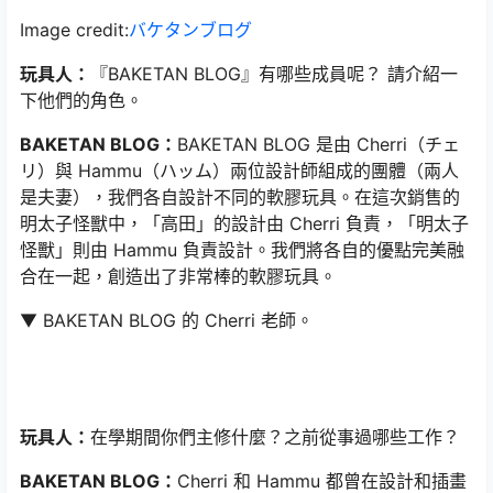
Image credit:
バケタンブログ
玩具人：
『BAKETAN BLOG』有哪些成員呢？ 請介紹一
下他們的角色。
BAKETAN BLOG：
BAKETAN BLOG 是由 Cherri（チェ
リ）與 Hammu（ハッム）兩位設計師組成的團體（兩人
是夫妻），我們各自設計不同的軟膠玩具。在這次銷售的
明太子怪獸中，「高田」的設計由 Cherri 負責，「明太子
怪獸」則由 Hammu 負責設計。我們將各自的優點完美融
合在一起，創造出了非常棒的軟膠玩具。
▼ BAKETAN BLOG 的 Cherri 老師。
玩具人：
在學期間你們主修什麼？之前從事過哪些工作？
BAKETAN BLOG：
Cherri 和 Hammu 都曾在設計和插畫