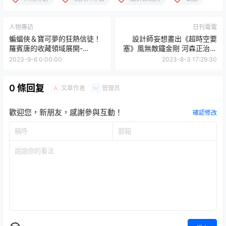
人物專訪
日刊電電
蝙蝠俠＆寶可夢的狂熱信徒！
設計師妄想畫出《超時空要
羅賓唐的收藏領域展開-
塞》風無敵鐵金剛 河森正治本
《Yahoo!拍賣 × 玩具人》挖寶
人現身敲碗商品化
2023-9-6 0:00:00
2023-8-3 17:29:30
宇宙
0 條回复
文章作者
管理员
A
M
歡迎您，新朋友，感謝參與互動！
確認修改