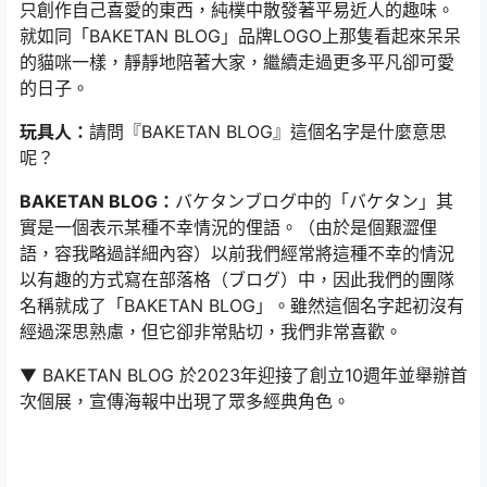
只創作自己喜愛的東西，純樸中散發著平易近人的趣味。
就如同「BAKETAN BLOG」品牌LOGO上那隻看起來呆呆
的貓咪一樣，靜靜地陪著大家，繼續走過更多平凡卻可愛
的日子。
玩具人：
請問『BAKETAN BLOG』這個名字是什麼意思
呢？
BAKETAN BLOG：
バケタンブログ中的「バケタン」其
實是一個表示某種不幸情況的俚語。（由於是個艱澀俚
語，容我略過詳細內容）以前我們經常將這種不幸的情況
以有趣的方式寫在部落格（ブログ）中，因此我們的團隊
名稱就成了「BAKETAN BLOG」。雖然這個名字起初沒有
經過深思熟慮，但它卻非常貼切，我們非常喜歡。
▼ BAKETAN BLOG 於2023年迎接了創立10週年並舉辦首
次個展，宣傳海報中出現了眾多經典角色。