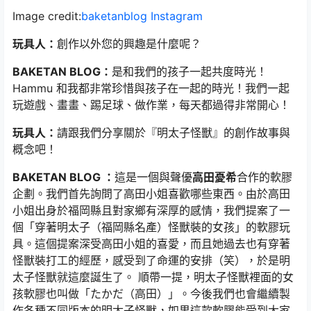
Image credit:
baketanblog Instagram
玩具人：
創作以外您的興趣是什麼呢？
BAKETAN BLOG：
是和我們的孩子一起共度時光！
Hammu 和我都非常珍惜與孩子在一起的時光！我們一起
玩遊戲、畫畫、踢足球、做作業，每天都過得非常開心！
玩具人：
請跟我們分享關於『明太子怪獸』的創作故事與
概念吧！
BAKETAN BLOG ：
這是一個與聲優
高田憂希
合作的軟膠
企劃。我們首先詢問了高田小姐喜歡哪些東西。由於高田
小姐出身於福岡縣且對家鄉有深厚的感情，我們提案了一
個「穿著明太子（福岡縣名產）怪獸裝的女孩」的軟膠玩
具。這個提案深受高田小姐的喜愛，而且她過去也有穿著
怪獸裝打工的經歷，感受到了命運的安排（笑），於是明
太子怪獸就這麼誕生了。 順帶一提，明太子怪獸裡面的女
孩軟膠也叫做「たかだ（高田）」。今後我們也會繼續製
作各種不同版本的明太子怪獸，如果這款軟膠能受到大家