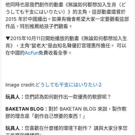
他同時也是我們創作的動畫《無論如何都想加入生肖（ど
うしても干支にはいりたい）》的主角，這部動畫還曾於
2015 年於中國播出。如果有機會希望大家一定要觀看這部
作品，特別推薦給孩子們觀看。
▼2015年10月11日開始播放的動畫《無論如何都想加入生
肖》，主角“鼠老大”是由知名聲優釘宮理惠所擔任。 可以
在中國的
AcFun
免費收看全季。
Image credit:
どうしても干支にはいりたい２
玩具人：
您們認為如何創作出一款優秀的軟膠呢？
BAKETAN BLOG：
對於 BAKETAN BLOG 來說，製作軟
膠的理念是「創作自己想要的東西！」
玩具人：
您喜歡在什麼樣的環境下創作？ 請與大家分享您