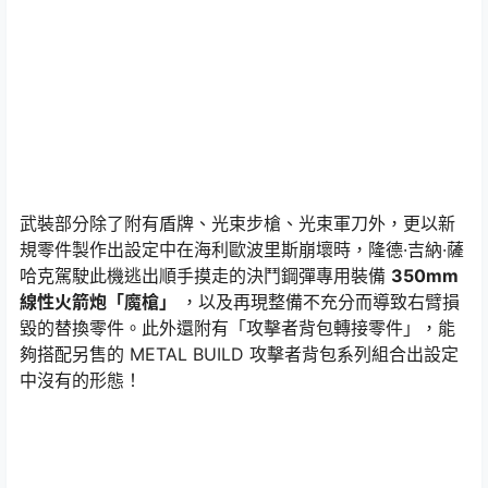
武裝部分除了附有盾牌、光束步槍、光束軍刀外，更以新
規零件製作出設定中在海利歐波里斯崩壞時，隆德·吉納·薩
哈克駕駛此機逃出順手摸走的決鬥鋼彈專用裝備
350mm
線性火箭炮「魔槍」
，以及再現整備不充分而導致右臂損
毀的替換零件。此外還附有「攻擊者背包轉接零件」，能
夠搭配另售的 METAL BUILD 攻擊者背包系列組合出設定
中沒有的形態！