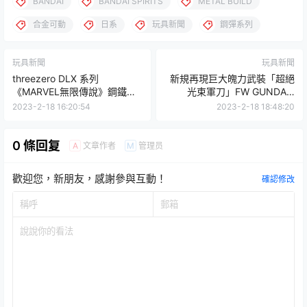
BANDAI
BANDAI SPIRITS
METAL BUILD
合金可動
日系
玩具新聞
鋼彈系列
玩具新聞
玩具新聞
threezero DLX 系列
新規再現巨大魄力武裝「超絕
《MARVEL無限傳說》鋼鐵蜘
光束軍刀」FW GUNDAM
蛛 可動人偶 附屬蜘蛛鋼爪與四
CONVERGE CORE『全裝甲型
2023-2-18 16:20:54
2023-2-18 18:48:20
種替換眼睛！
ZZ鋼彈』預計 06 月發售！
0 條回复
文章作者
管理员
A
M
歡迎您，新朋友，感謝參與互動！
確認修改