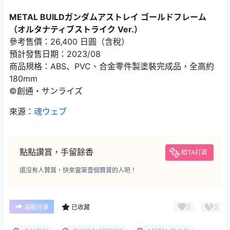
METAL BUILDガンダムアストレイ ゴールドフレーム
（オルタナティブストライク Ver.）
參考售價：26,400 日圓（含稅）
預計發售日期：2023/08
商品規格：ABS、PVC、合金零件製塗裝完成品，全高約
180mm
©創通・サンライズ
來源：
魂ウェブ
點點讚賞，手留餘香
給TA打賞
還沒有人贊賞，快來當第壹個贊賞的人吧！
0
0
海報分享
已收藏