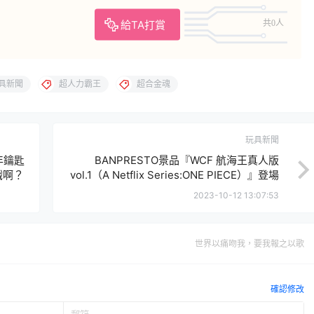
給TA打賞
共0人
具新聞
超人力霸王
超合金魂
玩具新聞
年鑰匙
BANPRESTO景品『WCF 航海王真人版
戲啊？
vol.1（A Netflix Series:ONE PIECE）』登場
～
2023-10-12 13:07:53
世界以痛吻我，要我報之以歌
確認修改