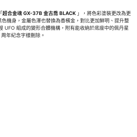
「
超合金魂 GX-37B 金古喬 BLACK
」，將色彩塗裝更改為更
黑色機身，金屬色澤也替換為香檳金，對比更加鮮明、提升整
艘 UFO 組成的變形合體機構，附有能收納於底座中的佩丹星
 周年紀念字樣刪除。