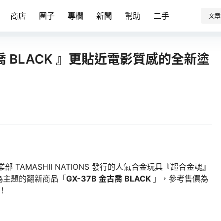
商店
圈子
專欄
新聞
幫助
二手
文章
喬 BLACK 』更貼近電影質感的全新塗
事業部 TAMASHII NATIONS 發行的人氣合金玩具『超合金魂』
為主題的翻新商品「
GX-37B 金古喬 BLACK
」，參考售價為
售！