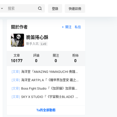
登錄
快速註冊
關於作者
關注
私信
脆笛捲心酥
新手入坑
Lv0
文章
評論
關注
粉絲
10177
0
0
0
[文章]
海洋堂『AMAZING YAMAGUCHI 喪鐘
（Deathstroke）Ver.1.5 』可動人偶，新增弒神者
[文章]
海洋堂 ARTPLA『《機甲界加里安 鐵之紋
之刃與大魄力火焰特效！
章》邪神兵』組裝模型，公司草創期的傳奇作品新
[文章]
Boss Fight Studio『《加菲貓》加菲貓
規再現！
（Garfield）』1:1 比例角色模型，從圖片就能感
[文章]
SKY X STUDIO『《宇宙騎士BLADE》
受到的龐大份量！
Tekkaman Evil』合金可動模型，戰損盔甲配件再
現與 Blade 戰鬥的場面！
Ta的全部動態