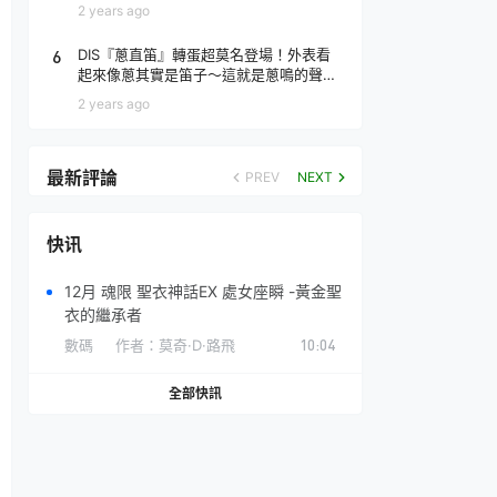
場！
2 years ago
6
DIS『蔥直笛』轉蛋超莫名登場！外表看
起來像蔥其實是笛子～這就是蔥鳴的聲音
♪
2 years ago
最新評論
PREV
NEXT
快讯
12月 魂限 聖衣神話EX 處女座瞬 -黃金聖
衣的繼承者
數碼
作者：
莫奇·D·路飛
10:04
全部快訊