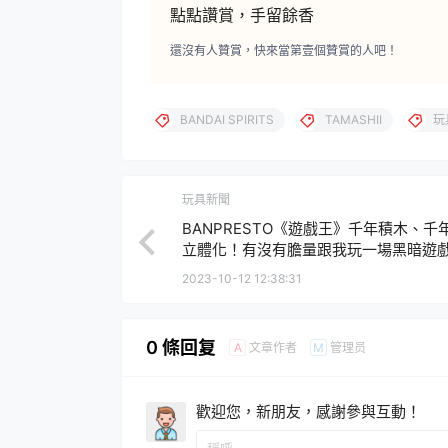
點點讚賞，手留餘香
還沒有人贊賞，快來當第壹個贊賞的人吧！
BANDAI SPIRITS
TAMASHII
玩
玩具新聞
BANPRESTO《遊戲王》千年積木、千
立體化！有沒有膽量跟我玩一場黑暗遊
2023-10-12 12:38:31
0 條回复
文章作者
管理员
A
M
歡迎您，新朋友，感謝參與互動！