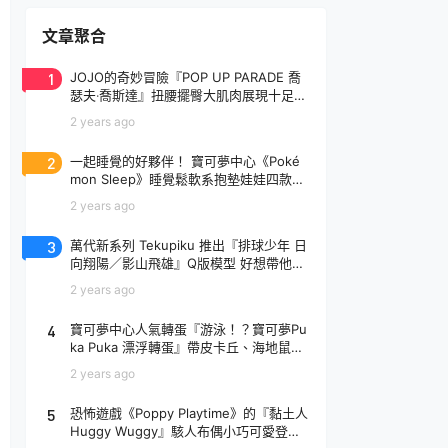
文章聚合
1
JOJO的奇妙冒險『POP UP PARADE 喬
瑟夫‧喬斯達』扭腰擺臀大肌肉展現十足騷
氣！
2 years ago
2
一起睡覺的好夥伴！ 寶可夢中心《Poké
mon Sleep》睡覺鬆軟系抱墊娃娃四款登
場
2 years ago
3
萬代新系列 Tekupiku 推出『排球少年 日
向翔陽／影山飛雄』Q版模型 好想帶他出
去玩～
2 years ago
4
寶可夢中心人氣轉蛋『游泳！？寶可夢Pu
ka Puka 漂浮轉蛋』帶皮卡丘、海地鼠去
玩水啦～
2 years ago
5
恐怖遊戲《Poppy Playtime》的『黏土人
Huggy Wuggy』駭人布偶小巧可愛登