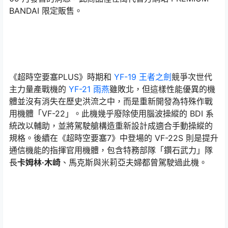
BANDAI 限定販售。
《超時空要塞PLUS》時期和
YF-19 王者之劍
競爭次世代
主力量產戰機的
YF-21 雨燕
雖敗北，但這樣性能優異的機
體並沒有消失在歷史洪流之中，而是重新開發為特殊作戰
用機體「VF-22」。此機幾乎廢除使用腦波操縱的 BDI 系
統改以輔助，並將駕駛艙構造重新設計成適合手動操縱的
規格。後續在《超時空要塞7》中登場的 VF-22S 則是提升
通信機能的指揮官用機體，包含特務部隊「鑽石武力」隊
長
卡姆林·木崎
、馬克斯與米莉亞夫婦都曾駕駛過此機。