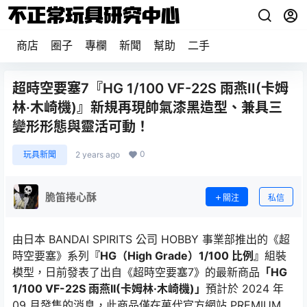
商店
圈子
專欄
新聞
幫助
二手
超時空要塞7『HG 1/100 VF-22S 雨燕II(卡姆
林·木崎機)』新規再現帥氣漆黑造型、兼具三
變形形態與靈活可動！
0
玩具新聞
2 years ago
脆笛捲心酥
關注
私信
由日本 BANDAI SPIRITS 公司 HOBBY 事業部推出的《超
時空要塞》系列
『HG（High Grade）1/100 比例』
組裝
模型，日前發表了出自《超時空要塞7》的最新商品
「HG
1/100 VF-22S 雨燕II(卡姆林·木崎機)」
預計於 2024 年
09 月發售的消息，此商品僅在萬代官方網站 PREMIUM