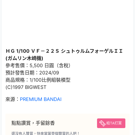
ＨＧ 1/100 ＶＦ－２２Ｓ シュトゥルムフォーゲルＩＩ
(ガムリン木崎機)
參考售價：5,500 日圓（含稅）
預計發售日期：2024/09
商品規格：1/100比例組裝模型
(C)1997 BIGWEST
來源：
PREMIUM BANDAI
點點讚賞，手留餘香
給TA打賞
還沒有人贊賞，快來當第壹個贊賞的人吧！