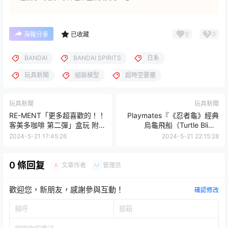
0
0
海報分享
已收藏
BANDAI
BANDAI SPIRITS
日系
玩具新聞
組裝模型
超時空要塞
玩具新聞
玩具新聞
RE-MENT「更多超喜歡的！！
Playmates『《忍者龜》經典
客美多咖啡 第二彈」盒玩 附上
烏龜飛船（Turtle Blimp
可以放入精美餐點的展示櫃！
Vehicle）』載具模型，烏龜英
2024-5-21 17:45:26
2024-5-21 22:15:28
雄們的經典載具再度回歸！
0 條回复
文章作者
管理员
A
M
歡迎您，新朋友，感謝參與互動！
確認修改