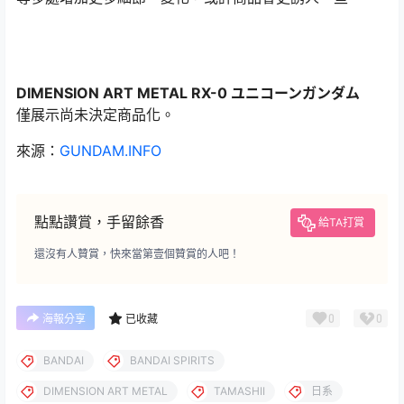
DIMENSION ART METAL RX-0 ユニコーンガンダム
僅展示尚未決定商品化。
來源：
GUNDAM.INFO
點點讚賞，手留餘香
給TA打賞
還沒有人贊賞，快來當第壹個贊賞的人吧！
0
0
海報分享
已收藏
BANDAI
BANDAI SPIRITS
DIMENSION ART METAL
TAMASHII
日系