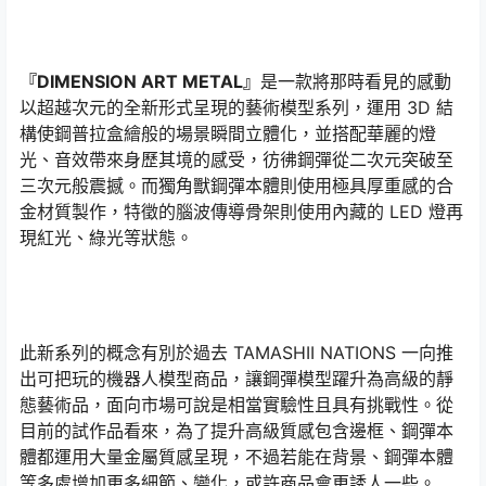
『DIMENSION ART METAL』
是一款將那時看見的感動
以超越次元的全新形式呈現的藝術模型系列，運用 3D 結
構使鋼普拉盒繪般的場景瞬間立體化，並搭配華麗的燈
光、音效帶來身歷其境的感受，彷彿鋼彈從二次元突破至
三次元般震撼。而獨角獸鋼彈本體則使用極具厚重感的合
金材質製作，特徵的腦波傳導骨架則使用內藏的 LED 燈再
現紅光、綠光等狀態。
此新系列的概念有別於過去 TAMASHII NATIONS 一向推
出可把玩的機器人模型商品，讓鋼彈模型躍升為高級的靜
態藝術品，面向市場可說是相當實驗性且具有挑戰性。從
目前的試作品看來，為了提升高級質感包含邊框、鋼彈本
體都運用大量金屬質感呈現，不過若能在背景、鋼彈本體
等多處增加更多細節、變化，或許商品會更誘人一些。