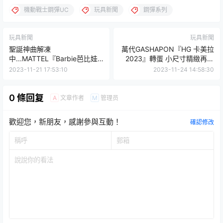
機動戰士鋼彈UC
玩具新聞
鋼彈系列
玩具新聞
玩具新聞
聖誕神曲解凍
萬代GASHAPON『HG 卡美拉
中...MATTEL『Barbie芭比娃
2023』轉蛋 小尺寸精緻再現
娃 瑪麗亞·凱莉』神還原《All I
兇惡的獠牙和銳利甲殼！
2023-11-21 17:53:10
2023-11-24 14:58:30
Want for Christmas is You》
0 條回复
文章作者
管理员
A
M
歡迎您，新朋友，感謝參與互動！
確認修改