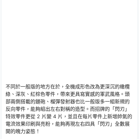
不同於一般版的地方在於，全機成形色改為更深沉的橄欖
綠、深灰、紅棕色零件，帶來更具寫實感的軍武風格。頭
部兩側搭載的鏈砲、榴彈發射器也比一般版多一組新規的
反向零件，能夠組出左右對稱的造型。而招牌的「閃刃」
特效零件更從 2 片變 4 片，並且在每片零件上新增帥氣的
電流效果印刷與亮粉，能夠再現左右四具「閃刃」全數展
開的魄力姿態！