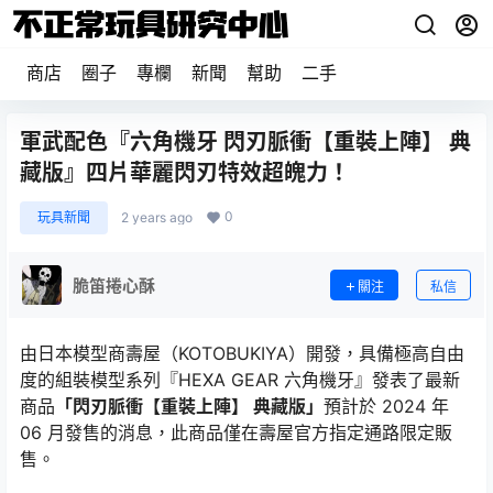
商店
圈子
專欄
新聞
幫助
二手
軍武配色『六角機牙 閃刃脈衝【重裝上陣】 典
藏版』四片華麗閃刃特效超魄力！
0
玩具新聞
2 years ago
脆笛捲心酥
關注
私信
由日本模型商壽屋（KOTOBUKIYA）開發，具備極高自由
度的組裝模型系列『HEXA GEAR 六角機牙』發表了最新
商品
「閃刃脈衝【重裝上陣】 典藏版」
預計於 2024 年
06 月發售的消息，此商品僅在壽屋官方指定通路限定販
售。