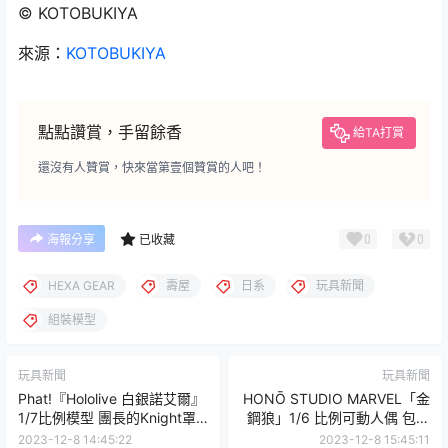
© KOTOBUKIYA
來源：
KOTOBUKIYA
點點讚賞，手留餘香
給TA打賞
還沒有人贊賞，快來當第壹個贊賞的人吧！
0
0
海報分享
已收藏
HEXA GEAR
壽屋
日系
玩具新聞
組裝模型
玩具新聞
玩具新聞
Phat!『Hololive 白銀諾艾爾』
HONŌ STUDIO MARVEL「金
1/7比例模型 團長的Knight罩
鋼狼」1/6 比例可動人偶 包膠
杯胸肌快掉出來啦！！
無縫再現雙臂粗壯線條！
2023-12-8 14:45:22
2023-12-8 15:45:11