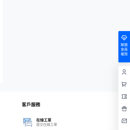
解鎖
會員
權限
客戶服務
在線工單
提交在線工單