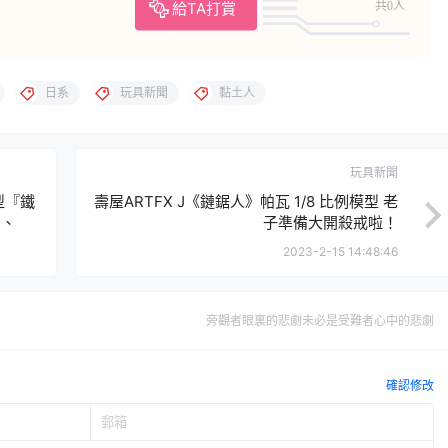
給TA打賞
共0人
日系
玩具新聞
黏土人
玩具新聞
型『鐵
壽屋ARTFX J《鏈鋸人》帕瓦 1/8 比例模型 老
）、
子準備大開殺戒啦！
2023-2-15 14:48:46
旁觀者眼裏的悲劇未必是受難者心中的悲劇
確認修改