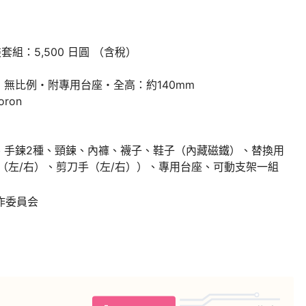
套組：5,500 日圓 （含稅）
無比例・附專用台座・全高：約140mm
ron
、手鍊2種、頸鍊、內褲、襪子、鞋子（內藏磁鐵）、替換用
（左/右）、剪刀手（左/右））、專用台座、可動支架一組
製作委員会