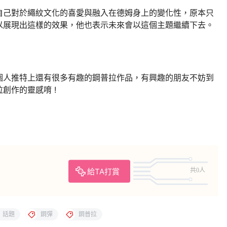
自己對於繩紋文化的喜愛與融入在德姆身上的變化性，原本只
以展現出這樣的效果，他也表示未來會以這個主題繼續下去。
個人推特上還有很多有趣的鋼普拉作品，有興趣的朋友不妨到
創作的靈感唷 !
給TA打賞
共0人
話題
鋼彈
鋼普拉