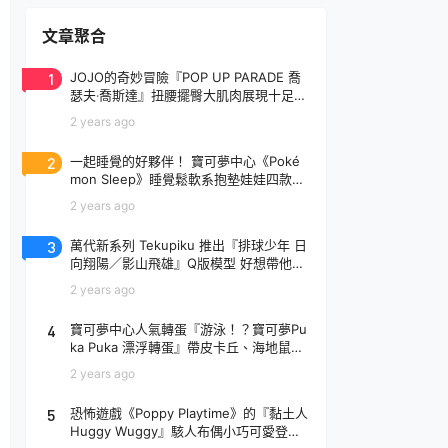
文章聚合
1
JOJO的奇妙冒險『POP UP PARADE 喬
瑟夫‧喬斯達』扭腰擺臀大肌肉展現十足騷
氣！
2 years ago
2
一起睡覺的好夥伴！ 寶可夢中心《Poké
mon Sleep》睡覺鬆軟系抱墊娃娃四款登
場
2 years ago
3
萬代新系列 Tekupiku 推出『排球少年 日
向翔陽／影山飛雄』Q版模型 好想帶他出
去玩～
2 years ago
4
寶可夢中心人氣轉蛋『游泳！？寶可夢Pu
ka Puka 漂浮轉蛋』帶皮卡丘、海地鼠去
玩水啦～
2 years ago
5
恐怖遊戲《Poppy Playtime》的『黏土人
Huggy Wuggy』駭人布偶小巧可愛登