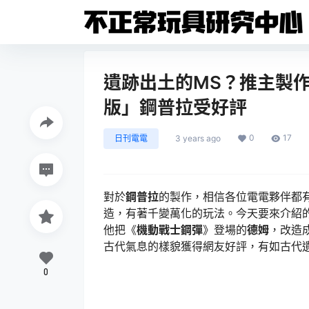
遺跡出土的MS？推主製
版」鋼普拉受好評
0
17
日刊電電
3 years ago
對於
鋼普拉
的製作，相信各位電電夥伴都
造，有著千變萬化的玩法。今天要來介紹的是一
他把《
機動戰士鋼彈
》登場的
德姆
，改造
古代氣息的樣貌獲得網友好評，有如古代遺
0