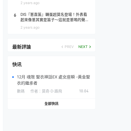
場！
2 years ago
6
DIS『蔥直笛』轉蛋超莫名登場！外表看
起來像蔥其實是笛子～這就是蔥鳴的聲音
♪
2 years ago
最新評論
PREV
NEXT
快讯
12月 魂限 聖衣神話EX 處女座瞬 -黃金聖
衣的繼承者
數碼
作者：
莫奇·D·路飛
10:04
全部快訊