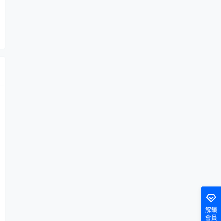
解鎖
會員