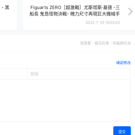
繪、黑
Figuarts ZERO［超激戰］尤斯塔斯·基德 -三
船長 鬼島怪物決戰- 魄力尺寸再現巨大機械手
臂！
2022-7-25 16:05:02
我需要，最狂的風，和最靜的海
確認修改
提交