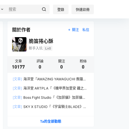
登錄
快速註冊
關於作者
關注
私信
脆笛捲心酥
新手入坑
Lv0
文章
評論
關注
粉絲
10177
0
0
0
[文章]
海洋堂『AMAZING YAMAGUCHI 喪鐘
（Deathstroke）Ver.1.5 』可動人偶，新增弒神者
[文章]
海洋堂 ARTPLA『《機甲界加里安 鐵之紋
之刃與大魄力火焰特效！
章》邪神兵』組裝模型，公司草創期的傳奇作品新
[文章]
Boss Fight Studio『《加菲貓》加菲貓
規再現！
（Garfield）』1:1 比例角色模型，從圖片就能感
[文章]
SKY X STUDIO『《宇宙騎士BLADE》
受到的龐大份量！
Tekkaman Evil』合金可動模型，戰損盔甲配件再
現與 Blade 戰鬥的場面！
Ta的全部動態