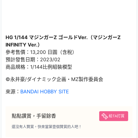
HG 1/144 マジンガーZ ゴールドVer.（マジンガーZ
INFINITY Ver.）
參考售價：13,200 日圓（含稅）
預計發售日期：2023/02
商品規格：1/144比例組裝模型
©永井豪/ダイナミック企画・MZ製作委員会
來源：
BANDAI HOBBY SITE
點點讚賞，手留餘香
給TA打賞
還沒有人贊賞，快來當第壹個贊賞的人吧！