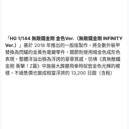
「
HG 1/144 無敵鐵金剛 金色Ver.（無敵鐵金剛 INFINITY
Ver.）
」基於 2018 年推出的一般版製作，將全數外裝甲
替換為閃耀的金黃色電鍍零件，關節則使用暗金色成形色
表現，整體洋溢出極為浮誇的豪華質感，彷彿《真無敵鐵
金剛 衝擊！Z篇》中施展大霹靂飛拳時綻放金色光輝的模
樣，不過售價也變成相當浮誇的 13,200 日圓（含稅）