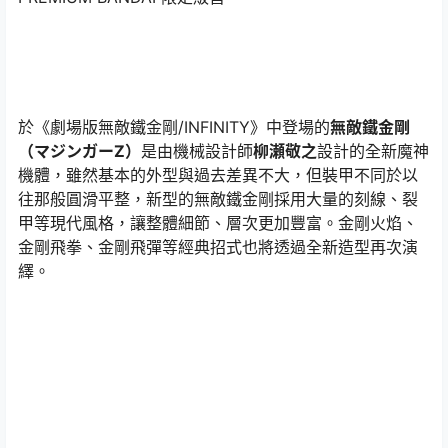
於《劇場版無敵鐵金剛/INFINITY》中登場的
無敵鐵金剛
（マジンガーZ）
是由機械設計師
柳瀬敬之
設計的全新魔神
機體，雖然基本的外型與過去差異不大，但裝甲不同於以
往那般圓滑平整，新型的無敵鐵金剛採用大量的刻線、裂
甲等現代風格，讓整體細節、層次更加豐富。金剛火焰、
金剛飛拳、金剛飛彈等經典招式也將透過全新造型再次演
繹。