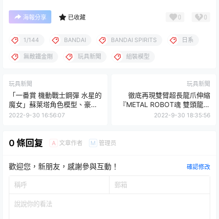
0
0
海報分享
已收藏
1/144
BANDAI
BANDAI SPIRITS
日系
無敵鐵金剛
玩具新聞
組裝模型
玩具新聞
玩具新聞
「一番賞 機動戰士鋼彈 水星的
徹底再現雙臂超長龍爪伸縮
魔女」蘇萊塔角色模型、豪華
『METAL ROBOT魂 雙頭龍鋼
壓克力展示架11月開抽！
彈（TV）』預計 2023 年 04
2022-9-30 16:56:07
2022-9-30 18:35:56
月發售！
0 條回复
文章作者
管理员
A
M
歡迎您，新朋友，感謝參與互動！
確認修改