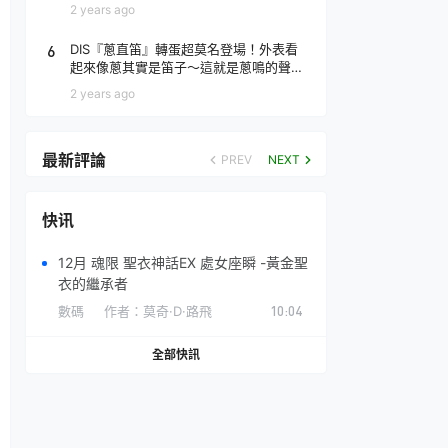
場！
2 years ago
6
DIS『蔥直笛』轉蛋超莫名登場！外表看
起來像蔥其實是笛子～這就是蔥鳴的聲音
♪
2 years ago
最新評論
PREV
NEXT
快讯
12月 魂限 聖衣神話EX 處女座瞬 -黃金聖
衣的繼承者
數碼
作者：
莫奇·D·路飛
10:04
全部快訊