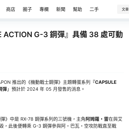
商店
圈子
專欄
新聞
幫助
二手
文章
ACTION G-3 鋼彈』具備 38 處可動
APON 推出的《機動戰士鋼彈》主題轉蛋系列
『CAPSULE
 鋼彈
」預計於 2024 年 05 月發售的消息。
》中是 RX-78 鋼彈系列的三號機，主角
阿姆羅・雷
在與艾
機半毀，此後便轉乘 G-3 鋼彈參與阿・巴瓦・空攻防戰直至戰