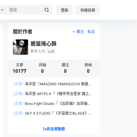
登錄
快速註冊
關於作者
關注
私信
脆笛捲心酥
新手入坑
Lv0
文章
評論
關注
粉絲
10177
0
0
0
[文章]
海洋堂『AMAZING YAMAGUCHI 喪鐘
（Deathstroke）Ver.1.5 』可動人偶，新增弒神者
[文章]
海洋堂 ARTPLA『《機甲界加里安 鐵之紋
之刃與大魄力火焰特效！
章》邪神兵』組裝模型，公司草創期的傳奇作品新
[文章]
Boss Fight Studio『《加菲貓》加菲貓
規再現！
（Garfield）』1:1 比例角色模型，從圖片就能感
[文章]
SKY X STUDIO『《宇宙騎士BLADE》
受到的龐大份量！
Tekkaman Evil』合金可動模型，戰損盔甲配件再
現與 Blade 戰鬥的場面！
Ta的全部動態