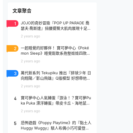
文章聚合
1
JOJO的奇妙冒險『POP UP PARADE 喬
瑟夫‧喬斯達』扭腰擺臀大肌肉展現十足騷
氣！
2 years ago
2
一起睡覺的好夥伴！ 寶可夢中心《Poké
mon Sleep》睡覺鬆軟系抱墊娃娃四款登
場
2 years ago
3
萬代新系列 Tekupiku 推出『排球少年 日
向翔陽／影山飛雄』Q版模型 好想帶他出
去玩～
2 years ago
4
寶可夢中心人氣轉蛋『游泳！？寶可夢Pu
ka Puka 漂浮轉蛋』帶皮卡丘、海地鼠去
玩水啦～
2 years ago
5
恐怖遊戲《Poppy Playtime》的『黏土人
Huggy Wuggy』駭人布偶小巧可愛登