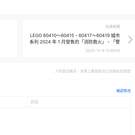
玩具新聞
LEGO 60410～60415、60417～60419 城市
系列 2024 年 1 月發售的「消防救火」、「警
匪追逐」兩大主題新作！
2023-12-6 13:58:05
人的壹切痛苦，本質上都是對自己的無能的憤怒
確認修改