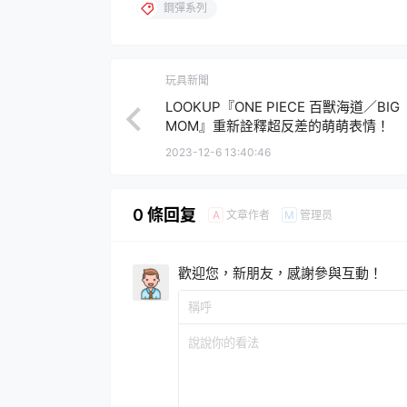
鋼彈系列
玩具新聞
LOOKUP『ONE PIECE 百獸海道／BIG
MOM』重新詮釋超反差的萌萌表情！
2023-12-6 13:40:46
0 條回复
文章作者
管理员
A
M
歡迎您，新朋友，感謝參與互動！