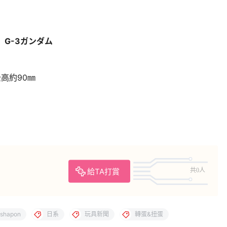
G-3ガンダム
高約90㎜
給TA打賞
共0人
shapon
日系
玩具新聞
轉蛋&扭蛋