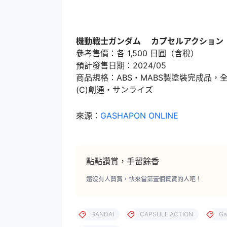
機動戦士ガンダム カプセルアクション 
參考售價：各 1,500 日圓（含稅）
預計發售日期：2024/05
商品規格：ABS・MABS製塗裝完成品，全
(C)創通・サンライズ
來源：
GASHAPON ONLINE
點點讚賞，手留餘香
還沒有人贊賞，快來當第壹個贊賞的人吧！
BANDAI
CAPSULE ACTION
Ga