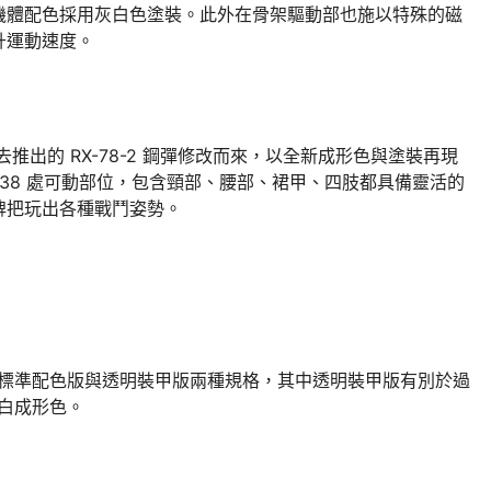
機體配色採用灰白色塗裝。此外在骨架驅動部也施以特殊的磁
升運動速度。
去推出的 RX-78-2 鋼彈修改而來，以全新成形色與塗裝再現
 38 處可動部位，包含頸部、腰部、裙甲、四肢都具備靈活的
牌把玩出各種戰鬥姿勢。
推出標準配色版與透明裝甲版兩種規格，其中透明裝甲版有別於過
明白成形色。