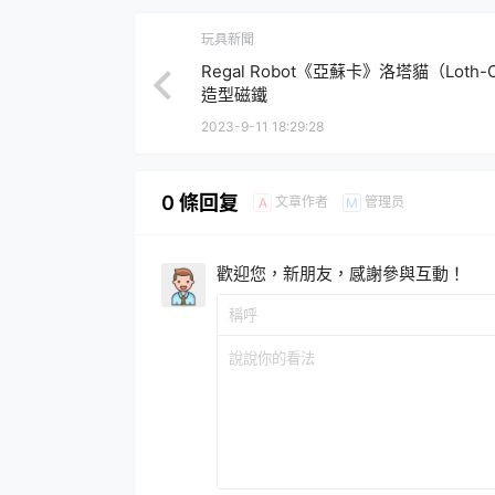
玩具新聞
Regal Robot《亞蘇卡》洛塔貓（Loth-
造型磁鐵
2023-9-11 18:29:28
0 條回复
文章作者
管理员
A
M
歡迎您，新朋友，感謝參與互動！