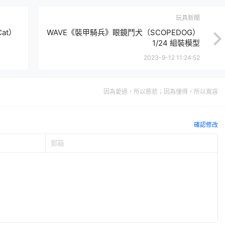
玩具新聞
Cat）
WAVE《裝甲騎兵》眼鏡鬥犬（SCOPEDOG）
1/24 組裝模型
2023-9-12 11:24:52
因為愛過，所以慈悲；因為懂得，所以寬容
確認修改