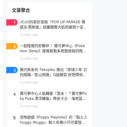
文章聚合
1
JOJO的奇妙冒險『POP UP PARADE 喬
瑟夫‧喬斯達』扭腰擺臀大肌肉展現十足騷
氣！
2 years ago
2
一起睡覺的好夥伴！ 寶可夢中心《Poké
mon Sleep》睡覺鬆軟系抱墊娃娃四款登
場
2 years ago
3
萬代新系列 Tekupiku 推出『排球少年 日
向翔陽／影山飛雄』Q版模型 好想帶他出
去玩～
2 years ago
4
寶可夢中心人氣轉蛋『游泳！？寶可夢Pu
ka Puka 漂浮轉蛋』帶皮卡丘、海地鼠去
玩水啦～
2 years ago
5
恐怖遊戲《Poppy Playtime》的『黏土人
Huggy Wuggy』駭人布偶小巧可愛登