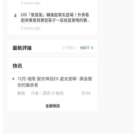
場！
2 years ago
6
DIS『蔥直笛』轉蛋超莫名登場！外表看
起來像蔥其實是笛子～這就是蔥鳴的聲音
♪
2 years ago
最新評論
PREV
NEXT
快讯
12月 魂限 聖衣神話EX 處女座瞬 -黃金聖
衣的繼承者
數碼
作者：
莫奇·D·路飛
10:04
全部快訊