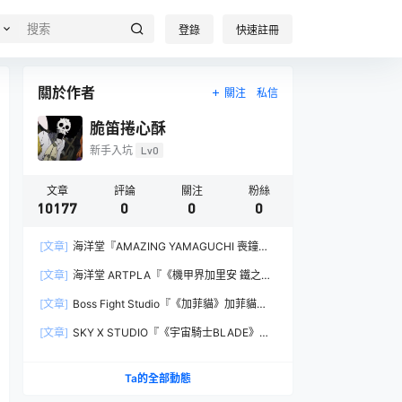
登錄
快速註冊
關於作者
關注
私信
脆笛捲心酥
新手入坑
Lv0
文章
評論
關注
粉絲
10177
0
0
0
[文章]
海洋堂『AMAZING YAMAGUCHI 喪鐘
（Deathstroke）Ver.1.5 』可動人偶，新增弒神者
[文章]
海洋堂 ARTPLA『《機甲界加里安 鐵之紋
之刃與大魄力火焰特效！
章》邪神兵』組裝模型，公司草創期的傳奇作品新
[文章]
Boss Fight Studio『《加菲貓》加菲貓
規再現！
（Garfield）』1:1 比例角色模型，從圖片就能感
[文章]
SKY X STUDIO『《宇宙騎士BLADE》
受到的龐大份量！
Tekkaman Evil』合金可動模型，戰損盔甲配件再
現與 Blade 戰鬥的場面！
Ta的全部動態