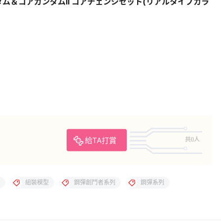
ガンダム＆コアガンダムII コアチェンジセット(リアルタイプカラ
給TA打賞
共0人
組裝模型
鋼彈創鬥者系列
鋼彈系列