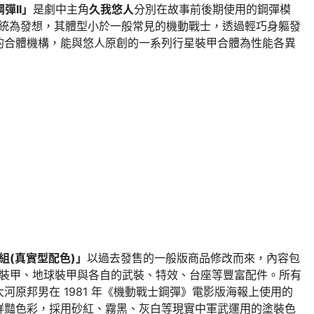
鋼彈II」
是劇中主角
久我悠人
分別在故事前後期使用的鋼彈模
機系統為發想，其體型小於一般常見的機動戰士，透過輕巧身軀發
的合體機構，能與悠人原創的一系列行星裝甲合體為性能各異
套組(真實型配色)」
以過去發售的一般版商品修改而來，內容包
星裝甲、地球裝甲與各自的武裝、特效、台座等豐富配件。所有
河原邦男在 1981 年《機動戰士鋼彈》電影版海報上使用的
鮮豔色彩，採用砂紅、霧黑、灰白等現實中軍武運用的塗裝色