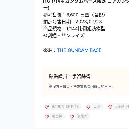
HG 1/144 ガンダムベース限定 コア
ー)
參考售價：6,600 日圓（含稅）
預計發售日期：2023/09/23
商品規格：1/144比例組裝模型
©創通・サンライズ
來源：
THE GUNDAM BASE
點點讚賞，手留餘香
還沒有人贊賞，快來當第壹個贊賞的人吧！
BANDAI SPIRITS
日系
玩具新聞
鋼普拉
限定品