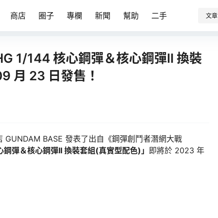
商店
圈子
專欄
新聞
幫助
二手
文章
1/144 核心鋼彈＆核心鋼彈II 換裝
9 月 23 日發售！
GUNDAM BASE 發表了出自《鋼彈創鬥者潛網大戰
 核心鋼彈＆核心鋼彈II 換裝套組(真實型配色)」
即將於 2023 年