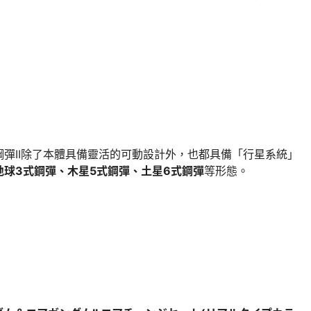
彈II除了本體具備靈活的可動設計外，也都具備「行星系統」
地球3式鋼彈、木星5式鋼彈、土星6式鋼彈
等形態。