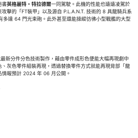
祕書
英格麗特・特拉德爾
一同駕駛。此機的性能也遠遠凌駕於
「FT裝甲」以及源自 P.L.A.N.T. 技術的 8 具龍騎兵系
有多達 64 門光束砲。此外甚至還能操縱彷彿小型戰艦的大型
代最新分件分色技術製作，藉由零件成形色便能大幅再現劇中
色、灰色零件組裝再現，透過替換零件方式就能再現背部「龍
預計 2024 年 06 月公開。
ラ