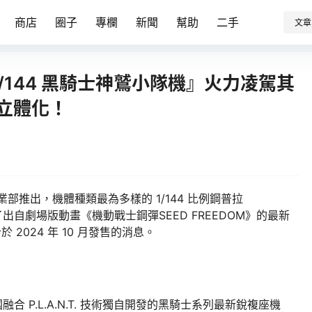
商店
圈子
專欄
新聞
幫助
二手
文章
 1/144 黑騎士神鷲小隊機』火力凌駕其
機立體化！
BY 事業部推出，機體種類最為多樣的 1/144 比例鋼普拉
表了出自劇場版動畫《機動戰士鋼彈SEED FREEDOM》的最新
於 2024 年 10 月發售的消息。
融合 P.L.A.N.T. 技術獨自開發的黑騎士系列最新銳複座機