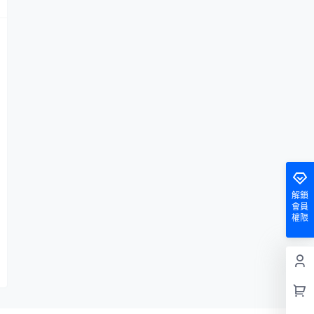
解鎖
會員
權限