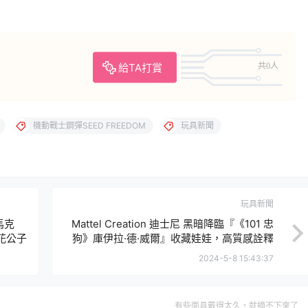
給TA打賞
共0人
機動戰士鋼彈SEED FREEDOM
玩具新聞
玩具新聞
馬克
Mattel Creation 迪士尼 黑暗降臨『《101 忠
花花公子
狗》庫伊拉·德·威爾』收藏娃娃，高質感詮釋
惡名昭彰的時尚惡女！
2024-5-8 15:43:37
有些面具戴得太久，就摘不下來了