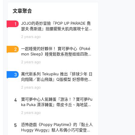
文章聚合
1
JOJO的奇妙冒險『POP UP PARADE 喬
瑟夫‧喬斯達』扭腰擺臀大肌肉展現十足騷
氣！
2 years ago
2
一起睡覺的好夥伴！ 寶可夢中心《Poké
mon Sleep》睡覺鬆軟系抱墊娃娃四款登
場
2 years ago
3
萬代新系列 Tekupiku 推出『排球少年 日
向翔陽／影山飛雄』Q版模型 好想帶他出
去玩～
2 years ago
4
寶可夢中心人氣轉蛋『游泳！？寶可夢Pu
ka Puka 漂浮轉蛋』帶皮卡丘、海地鼠去
玩水啦～
2 years ago
5
恐怖遊戲《Poppy Playtime》的『黏土人
Huggy Wuggy』駭人布偶小巧可愛登