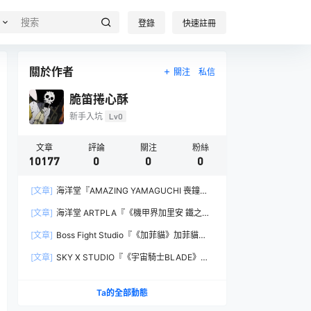
登錄
快速註冊
關於作者
關注
私信
脆笛捲心酥
新手入坑
Lv0
文章
評論
關注
粉絲
10177
0
0
0
[文章]
海洋堂『AMAZING YAMAGUCHI 喪鐘
（Deathstroke）Ver.1.5 』可動人偶，新增弒神者
[文章]
海洋堂 ARTPLA『《機甲界加里安 鐵之紋
之刃與大魄力火焰特效！
章》邪神兵』組裝模型，公司草創期的傳奇作品新
[文章]
Boss Fight Studio『《加菲貓》加菲貓
規再現！
（Garfield）』1:1 比例角色模型，從圖片就能感
[文章]
SKY X STUDIO『《宇宙騎士BLADE》
受到的龐大份量！
Tekkaman Evil』合金可動模型，戰損盔甲配件再
現與 Blade 戰鬥的場面！
Ta的全部動態