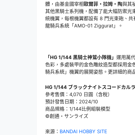
體，由基金國宰相
歐爾菲・拉姆・陶
與其
其他黑騎士系列機，配備了能大幅防禦光束攻擊的
統機翼，每根機翼都設有 8 門光束砲、共
龍騎兵系統「AMO-01 Ziggurat」。
「HG 1/144 黑騎士神鷲小隊機」
運用萬
色彩，多處裝甲的金色雕紋造型都採用金
騎兵系統」機翼的展開姿態。更詳細的商品情報
HG 1/144 ブラックナイトスコードカル
參考售價：4,070 日圓（含稅）
預計發售日期：2024/10
商品規格：1/144比例組裝模型
©創通・サンライズ
來源：
BANDAI HOBBY SITE