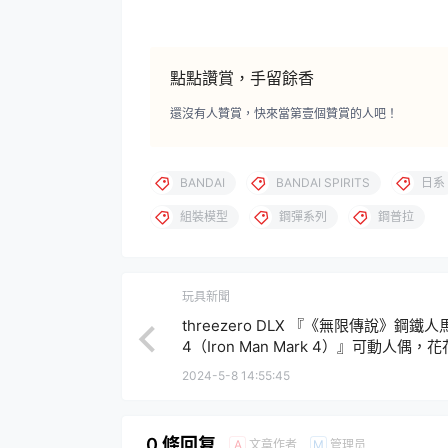
點點讚賞，手留餘香
還沒有人贊賞，快來當第壹個贊賞的人吧！
BANDAI
BANDAI SPIRITS
日系
組裝模型
鋼彈系列
鋼普拉
玩具新聞
threezero DLX 『《無限傳說》鋼鐵人
4（Iron Man Mark 4）』可動人偶，
降落展覽會場的裝甲登場！
2024-5-8 14:55:45
0 條回复
文章作者
管理员
A
M