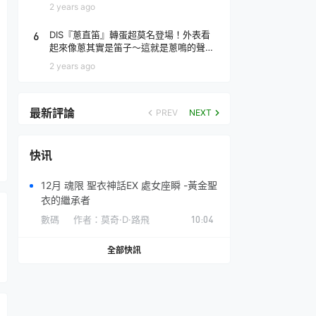
場！
2 years ago
6
DIS『蔥直笛』轉蛋超莫名登場！外表看
起來像蔥其實是笛子～這就是蔥鳴的聲音
♪
2 years ago
最新評論
PREV
NEXT
快讯
12月 魂限 聖衣神話EX 處女座瞬 -黃金聖
衣的繼承者
數碼
作者：
莫奇·D·路飛
10:04
全部快訊