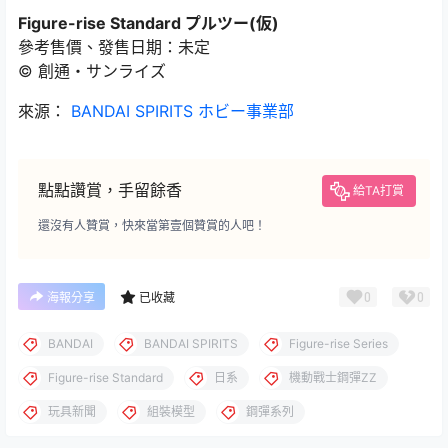
Figure-rise Standard プルツー(仮)
參考售價、發售日期：未定
© 創通・サンライズ
來源：
BANDAI SPIRITS ホビー事業部
點點讚賞，手留餘香
給TA打賞
還沒有人贊賞，快來當第壹個贊賞的人吧！
0
0
海報分享
已收藏
BANDAI
BANDAI SPIRITS
Figure-rise Series
Figure-rise Standard
日系
機動戰士鋼彈ZZ
玩具新聞
組裝模型
鋼彈系列