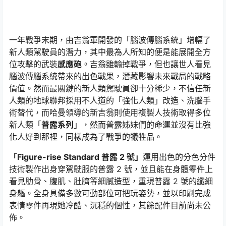
一年戰爭末期，由吉翁軍開發的「腦波傳腦系統」增幅了
新人類駕駛員的潛力，其中最為人所知的便是能展開全方
位攻擊的武裝
感應砲
。吉翁雖輸掉戰爭，但也讓世人看見
腦波傳腦系統帶來的出色戰果，潛藏影響未來戰局的戰略
價值。然而最關鍵的新人類駕駛員卻十分稀少，不信任新
人類的地球聯邦採用不人道的「強化人類」改造、洗腦手
術替代，而哈曼領導的新吉翁則使用複製人技術取得多位
新人類「
普露系列
」，然而普露姊妹們的命運並沒有比強
化人好到那裡，同樣成為了戰爭的犧牲品。
「Figure-rise Standard 普露 2 號」
運用出色的分色分件
技術製作出身穿駕駛服的普露 2 號，並且能在身體零件上
看見肋骨、腹肌、肚臍等細膩造型，重現普露 2 號的纖細
身軀。全身具備多數可動部位可把玩姿勢，並以印刷完成
表情零件再現她冷酷、沉穩的個性，其餘配件目前尚未公
佈。