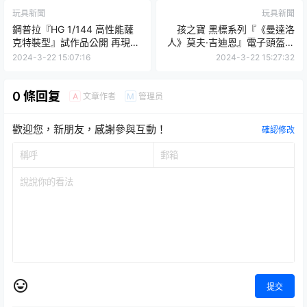
玩具新聞
玩具新聞
鋼普拉『HG 1/144 高性能薩
孩之寶 黑標系列『《曼達洛
克特裝型』試作品公開 再現
人》莫夫·吉迪恩』電子頭盔，
《A.O.Z RE-BOOT》版藤岡建
面罩發光效果還原劇中霸氣！
2024-3-22 15:07:16
2024-3-22 15:27:32
機設計的帥氣造型！
0 條回复
文章作者
管理员
A
M
歡迎您，新朋友，感謝參與互動！
確認修改
提交