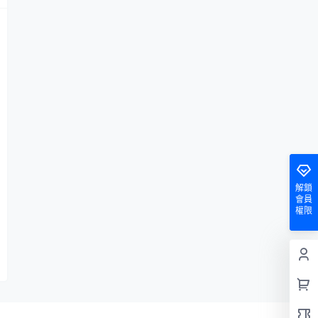
解鎖
會員
權限