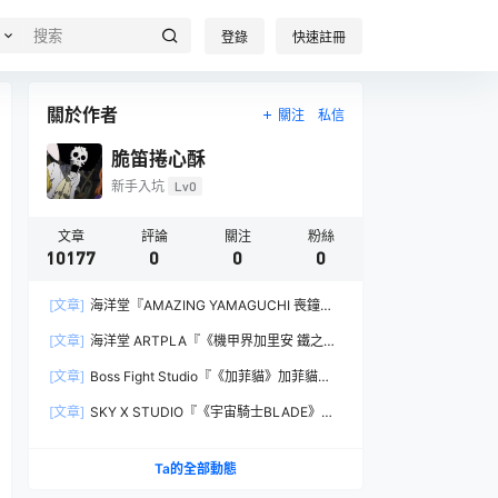
登錄
快速註冊
關於作者
關注
私信
脆笛捲心酥
新手入坑
Lv0
文章
評論
關注
粉絲
10177
0
0
0
[文章]
海洋堂『AMAZING YAMAGUCHI 喪鐘
（Deathstroke）Ver.1.5 』可動人偶，新增弒神者
[文章]
海洋堂 ARTPLA『《機甲界加里安 鐵之紋
之刃與大魄力火焰特效！
章》邪神兵』組裝模型，公司草創期的傳奇作品新
[文章]
Boss Fight Studio『《加菲貓》加菲貓
規再現！
（Garfield）』1:1 比例角色模型，從圖片就能感
[文章]
SKY X STUDIO『《宇宙騎士BLADE》
受到的龐大份量！
Tekkaman Evil』合金可動模型，戰損盔甲配件再
現與 Blade 戰鬥的場面！
Ta的全部動態