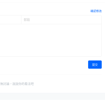
確認修改
提交
暫無討論，說說你的看法吧