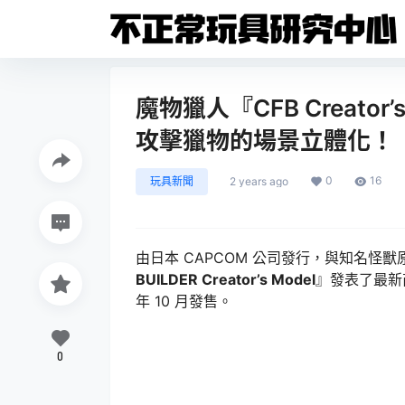
魔物獵人『CFB Creator
攻擊獵物的場景立體化！
0
16
玩具新聞
2 years ago
由日本 CAPCOM 公司發行，與知名怪
BUILDER Creator’s Model
』發表了最新
年 10 月發售。
0