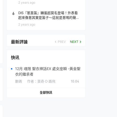
場！
2 years ago
6
DIS『蔥直笛』轉蛋超莫名登場！外表看
起來像蔥其實是笛子～這就是蔥鳴的聲音
♪
2 years ago
最新評論
PREV
NEXT
快讯
12月 魂限 聖衣神話EX 處女座瞬 -黃金聖
衣的繼承者
數碼
作者：
莫奇·D·路飛
10:04
全部快訊