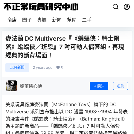
商店
圈子
專欄
新聞
幫助
二手
麥法蘭 DC Multiverse『《蝙蝠俠：騎士隕
落》蝙蝠俠／班恩』7 吋可動人偶套組，再現
經典的斷背場面！
0
玩具新聞
2 years ago
脆笛捲心酥
關注
私信
美系玩具廠牌麥法蘭（McFarlane Toys）旗下的 DC
Multiverse 系列宣布推出以 DC 漫畫 1993～1994 年發表
的漫畫事件《蝙蝠俠：騎士隕落》（Batman: Knightfall）
為主題的新商品——「蝙蝠俠／班恩」7 吋可動人偶套
組，參考售價為 69.99 美元，現已可於麥法蘭指定通路預