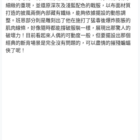
細緻的重現，並還原深灰及淺藍配色的戰服，以布面材質
打造的披風兩側內部藏有鐵絲，能夠依據擺設的動態調
整。班恩部分則是雕刻出了他在施打了猛毒後爆炸膨脹的
肌肉線條，好像隨時都能撐破服裝一樣，展現出那驚人的
破壞力！目前看起來人偶的可動度一般，但要擺設出那個
經典的斷背場景是完全沒有問題的，可以盡情的摧殘蝙蝠
俠了呢！