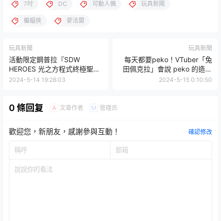
7吋
DC
可動人偶
玩具新聞
蝙蝠俠
麥法蘭
玩具新聞
玩具新聞
活動限定鋼普拉『SDW
每天都要peko！VTuber「兔
HEROES 光之方程式終極聖龍
田佩克拉」會說 peko 的造型
［透明配色］』即將於鋼彈基
一卡通 開始預購！
2024-5-14 19:28:03
2024-5-15 0:10:50
地發售！
0 條回复
文章作者
管理员
A
M
歡迎您，新朋友，感謝參與互動！
確認修改