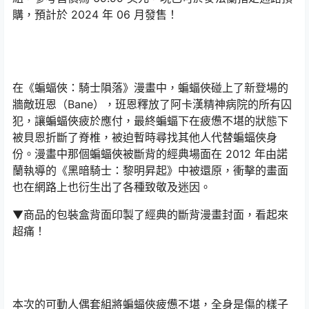
購，預計於 2024 年 06 月發售！
在《蝙蝠俠：騎士隕落》漫畫中，蝙蝠俠碰上了新登場的
牆敵班恩（Bane），班恩釋放了阿卡漢精神病院的所有囚
犯，讓蝙蝠俠疲於應付，最終蝙蝠下在疲憊不堪的狀態下
被貝恩折斷了脊椎，被迫暫時尋找其他人代替蝙蝠俠身
份。漫畫中那個蝙蝠俠被斷背的經典場面在 2012 年由諾
蘭執導的《黑暗騎士：黎明昇起》中被還原，衝擊的畫面
也在網路上也衍生出了各種致敬及迷因。
▼商品的包裝盒背面印製了經典的斷背漫畫封面，看起來
超痛！
本次的可動人偶套組將蝙蝠俠疲憊不堪，全身是傷的樣子