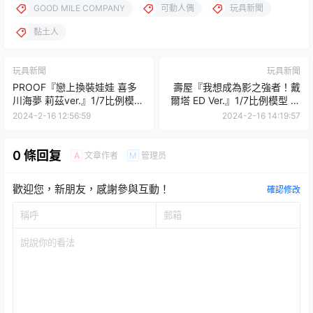
GOOD MILE COMPANY
可動人偶
玩具新聞
黏土人
玩具新聞
玩具新聞
PROOF『戀上換裝娃娃 喜多
壽屋『我想成為影之強者！戴
川海夢 莉茲ver.』1/7比例模型
爾塔 ED Ver.』1/7比例模型 再
香到不行的小淫魔登場！
現可愛又不失性感的豪放M字
2024-2-16 12:56:59
2024-2-16 14:19:57
蹲！
0 條回复
文章作者
管理员
A
M
歡迎您，新朋友，感謝參與互動！
確認修改