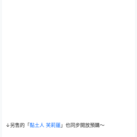
↓另售的「
黏土人 芙莉蓮
」也同步開放預購～