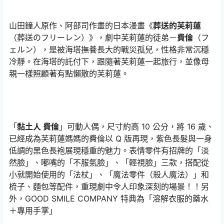
山田鐘人原作、阿部司作畫的日本漫畫《
葬送的芙莉蓮
（葬送のフリーレン）》，劇中芙莉蓮的徒弟－
費倫
（フ
ェルン），是被海塔撫養長大的戰災孤兒，性格非常沉穩
冷靜。在海塔的託付下，跟隨著芙莉蓮一起旅行，並像母
親一樣照顧著有點懶散的芙莉蓮。
「
黏土人 費倫
」可動人偶，尺寸約高 10 公分，將 16 歲、
已經成為芙莉蓮媽媽的費倫以 Q 版再現，紫色長髮與一身
低調的黑色長袍展現穩重的魅力。表情零件有招牌的「淡
然臉」、嘟嘴的「不服氣臉」、「輕視臉」三款，搭配從
小就開始使用的「法杖」、「魔法零件（殺人魔法）」和
梳子、麵包等配件，重現劇中令人印象深刻的場景！！另
外，GOOD SMILE COMPANY 特典為「溶解衣服的藥水
＋專用手掌」