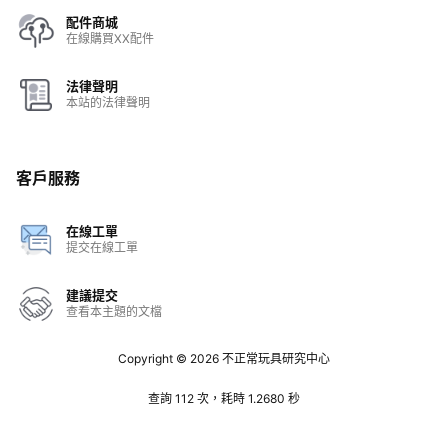
配件商城
在線購買XX配件
法律聲明
本站的法律聲明
客戶服務
在線工單
提交在線工單
建議提交
查看本主題的文檔
Copyright © 2026
不正常玩具研究中心
查詢 112 次，耗時 1.2680 秒