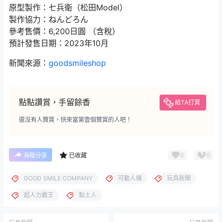
原型製作：七兵衛（松田Model）
製作協力：ねんどろん
參考售價：6,200日圓 （含稅）
預計發售日期：2023年10月
新聞來源：
goodsmileshop
點點讚賞，手留餘香
給TA打賞
還沒有人贊賞，快來當第壹個贊賞的人吧！
0
0
海報分享
已收藏
GOOD SMILE COMPANY
可動人偶
玩具新聞
超人力霸王
黏土人