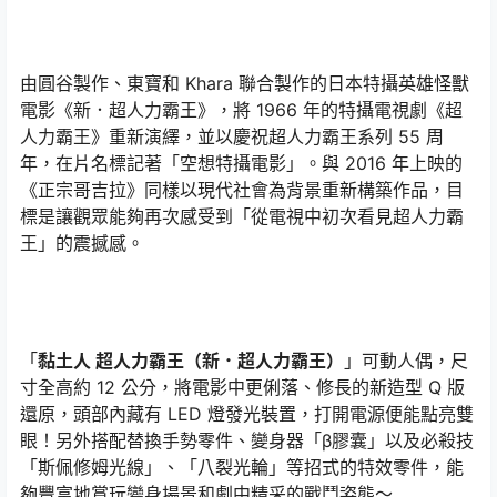
由圓谷製作、東寶和 Khara 聯合製作的日本特攝英雄怪獸
電影《新．超人力霸王》，將 1966 年的特攝電視劇《超
人力霸王》重新演繹，並以慶祝超人力霸王系列 55 周
年，在片名標記著「空想特攝電影」。與 2016 年上映的
《正宗哥吉拉》同樣以現代社會為背景重新構築作品，目
標是讓觀眾能夠再次感受到「從電視中初次看見超人力霸
王」的震撼感。
「
黏土人 超人力霸王（新．超人力霸王）
」可動人偶，尺
寸全高約 12 公分，將電影中更俐落、修長的新造型 Q 版
還原，頭部內藏有 LED 燈發光裝置，打開電源便能點亮雙
眼！另外搭配替換手勢零件、變身器「β膠囊」以及必殺技
「斯佩修姆光線」、「八裂光輪」等招式的特效零件，能
夠豐富地賞玩變身場景和劇中精采的戰鬥姿態～