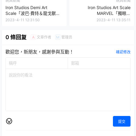
玩具新聞
玩具新聞
Iron Studios Demi Art
Iron Studios Art Scale
Scale「波巴·費特＆龍戈獸」
MARVEL「獨眼龍
（Boba Fett & Rancor）1/20
Unleashed」1/10 比例全身雕
2023-4-11 12:31:50
2023-4-11 13:35:11
比例全身雕像 激烈戰鬥場面再
像
現！
0 條回复
文章作者
管理员
A
M
歡迎您，新朋友，感謝參與互動！
確認修改
提交