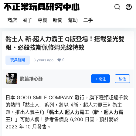
商店
圈子
專欄
新聞
幫助
二手
黏土人 新‧超人力霸王 Q版登場！搭載發光雙
眼、必殺技斯佩修姆光線特效
0
玩具新聞
3 years ago
脆笛捲心酥
關注
私信
日本 GOOD SMILE COMPANY 發行，旗下種類超過千款
的熱門「黏土人」系列，將以《新．超人力霸王》為主
題，推出人氣主角「
黏土人 超人力霸王（新．超人力霸
王）
」可動人偶！參考售價為 6,200 日圓，預計將於
2023 年 10 月發售。