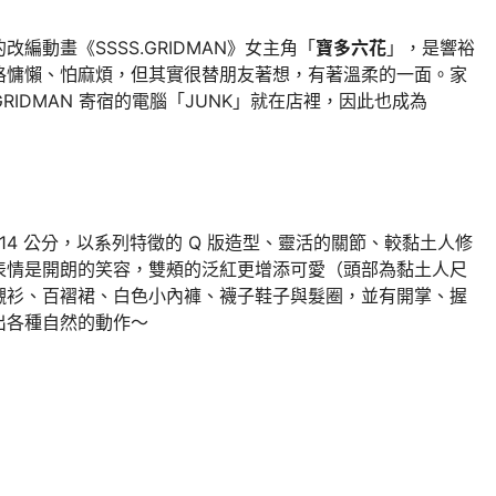
編動畫《SSSS.GRIDMAN》女主角「
寶多六花
」，是響裕
格慵懶、怕麻煩，但其實很替朋友著想，有著溫柔的一面。家
GRIDMAN 寄宿的電腦「JUNK」就在店裡，因此也成為
14 公分，以系列特徵的 Q 版造型、靈活的關節、較黏土人修
表情是開朗的笑容，雙頰的泛紅更增添可愛（頭部為黏土人尺
襯衫、百褶裙、白色小內褲、襪子鞋子與髮圈，並有開掌、握
出各種自然的動作～