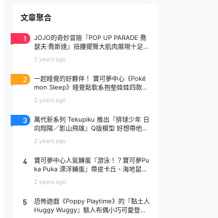
文章聚合
1
JOJO的奇妙冒險『POP UP PARADE 喬
瑟夫‧喬斯達』扭腰擺臀大肌肉展現十足騷
氣！
2 years ago
2
一起睡覺的好夥伴！ 寶可夢中心《Poké
mon Sleep》睡覺鬆軟系抱墊娃娃四款登
場
2 years ago
3
萬代新系列 Tekupiku 推出『排球少年 日
向翔陽／影山飛雄』Q版模型 好想帶他出
去玩～
2 years ago
4
寶可夢中心人氣轉蛋『游泳！？寶可夢Pu
ka Puka 漂浮轉蛋』帶皮卡丘、海地鼠去
玩水啦～
2 years ago
5
恐怖遊戲《Poppy Playtime》的『黏土人
Huggy Wuggy』駭人布偶小巧可愛登