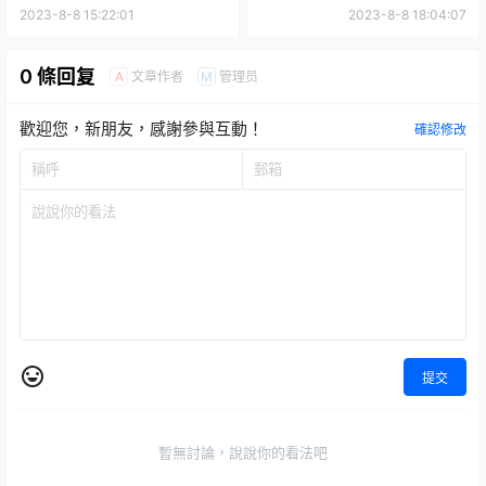
車廂內的精彩戰鬥場面！
SNOW SPARKLE Ver.』商品
2023-8-8 15:22:01
2023-8-8 18:04:07
全貌公開！
0 條回复
文章作者
管理员
A
M
歡迎您，新朋友，感謝參與互動！
確認修改
提交
暫無討論，說說你的看法吧