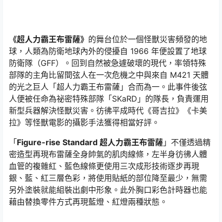
《超人力霸王布雷薩》
的舞台位於一個怪獸災害頻發的地
球，人類為防衛地球內外的侵擾自 1966 年便設置了地球
防衛隊（GFF）。回到自然被急遽破壞的現代，率領特殊
部隊的主角比留間弦人在一次危機之中與來自 M421 天體
的光之巨人「超人力霸王布雷薩」合而為一。此事件後弦
人便被任命為祕密特殊部隊「SKaRD」的隊長，負責運用
新型兵器解決怪獸災害。彷彿平成時代《哥吉拉》《卡美
拉》等怪獸電影的攝影手法獲得相當好評。
「
Figure-rise Standard 超人力霸王布雷薩
」不僅透過精
密造型再現布雷薩全身帥氣的肌肉線條，左半身彷彿人體
血管的複雜紅、藍色線條更使用三次成形技術逐步再現
銀、藍、紅三層色彩，將使用貼紙的部位降至最少，無需
另外塗裝就能組裝出劇中形象。此外胸口彩色計時器也能
藉由替換零件方式再現藍燈、紅燈兩種狀態。