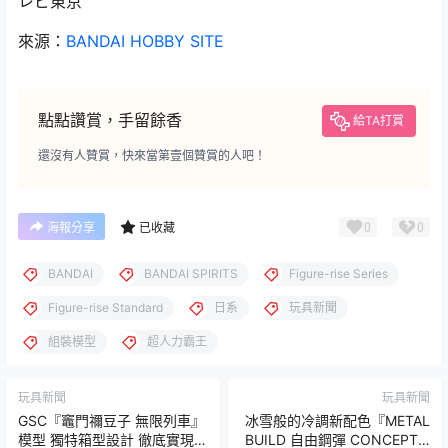
レビ東京
來源：
BANDAI HOBBY SITE
點點讚賞，手留餘香
給TA打賞
還沒有人贊賞，快來當第壹個贊賞的人吧！
0
0
海報分享
已收藏
BANDAI
BANDAI SPIRITS
Figure-rise Series
Figure-rise Standard
日系
玩具新聞
組裝模型
超人力霸王
玩具新聞
玩具新聞
GSC『竈門禰豆子 無限列車』
冰雪般的冷調新配色『METAL
模型 獨特箱型設計 徹底實現在
BUILD 自由鋼彈 CONCEPT 2